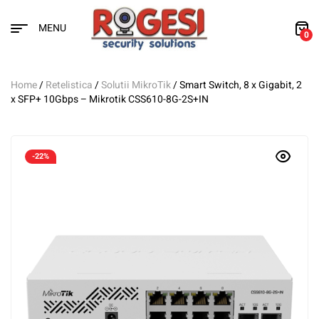
MENU
0
Home
/
Retelistica
/
Solutii MikroTik
/ Smart Switch, 8 x Gigabit, 2
x SFP+ 10Gbps – Mikrotik CSS610-8G-2S+IN
-22%