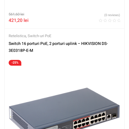
561,60
lei
(0 reviews)
421,20
lei
Retelistica
,
Switch-uri PoE
Switch 16 porturi PoE, 2 porturi uplink – HIKVISION DS-
3E0318P-E-M
-25%