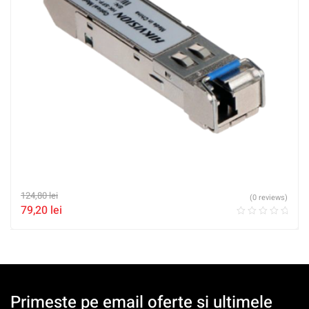
124,80
lei
(0 reviews)
79,20
lei
Primeste pe email oferte si ultimele