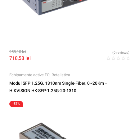
958,10
lei
(0 reviews)
718,58
lei
Echipamente active FO
,
Retelistica
Modul SFP 1.25G, 1310nm Single-Fiber, 0~20Km –
HIKVISION HK-SFP-1.25G-20-1310
-37%