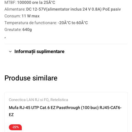
MTBF:
100000 ore la 25Â°C
Alimentare:
DC 12-57V(alimentator inclus 24 V 0.8A) PoE pasiv
Consum:
11 W max
Temperatura de functionare:
-20Â°C to 60Â°C
Greutate:
640g
„
Informații suplimentare
Produse similare
Conectica LAN RJ si FO
,
Retelistica
Mufa RJ-45 UTP Cat.6 EZ Passthrough (100 buc) RJ45-CAT6-
EZ
-22%