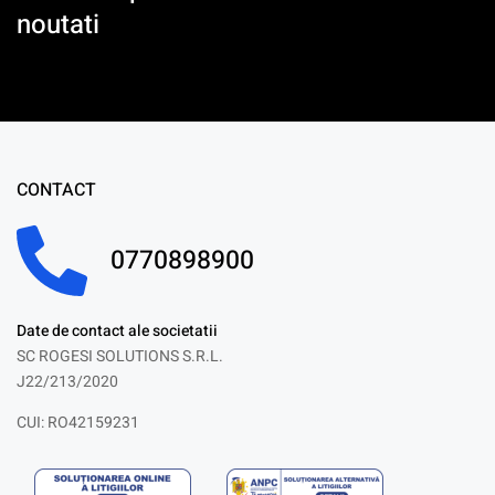
noutati
CONTACT
0770898900
Date de contact ale societatii
SC ROGESI SOLUTIONS S.R.L.
J22/213/2020
CUI: RO42159231