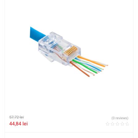
57,72
lei
(0 reviews)
44,84
lei