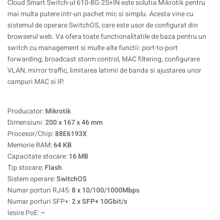
Cloud Smart Switch-ul 610-8G-2S+IN este solutia Mikrotik pentru
mai multa putere intr-un pachet mic si simplu. Acesta vine cu
sistemul de operare SwitchOS, care este usor de configurat din
browserul web. Va ofera toate functionalitatile de baza pentru un
switch cu management si multe alte functii: port-to-port
forwarding, broadcast storm control, MAC filtering, configurare
VLAN, mirror traffic, limitarea latimii de banda si ajustarea unor
campuri MAC si IP.
Producator:
Mikrotik
Dimensiuni:
200 x 167 x 46 mm
Procesor/Chip:
88E6193X
Memorie RAM:
64 KB
Capacitate stocare:
16 MB
Tip stocare:
Flash
Sistem operare:
SwitchOS
Numar porturi RJ45:
8 x 10/100/1000Mbps
Numar porturi SFP+:
2 x SFP+ 10Gbit/s
Iesire PoE:
–