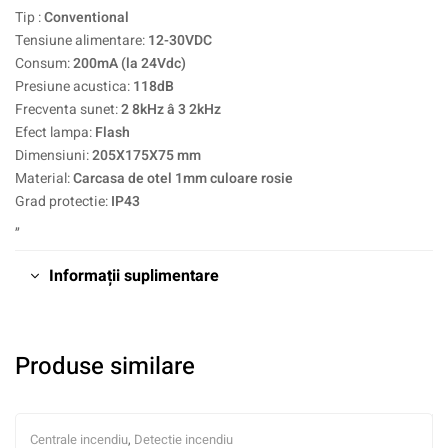
Tip :
Conventional
Tensiune alimentare:
12-30VDC
Consum:
200mA (la 24Vdc)
Presiune acustica:
118dB
Frecventa sunet:
2 8kHz â 3 2kHz
Efect lampa:
Flash
Dimensiuni:
205X175X75 mm
Material:
Carcasa de otel 1mm culoare rosie
Grad protectie:
IP43
„
Informații suplimentare
Produse similare
Centrale incendiu
,
Detectie incendiu