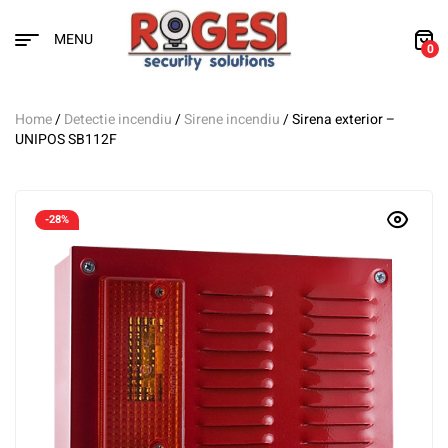
MENU
0
Home
/
Detectie incendiu
/
Sirene incendiu
/ Sirena exterior –
UNIPOS SB112F
-28%