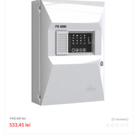
745,68
lei
(0 reviews)
533,45
lei