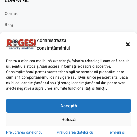
COMPANIE
Contact
Blog
Cariere
Administrează
Solicitare instalare
consimțământul
Pentru a oferi cea mai bună experiență, folosim tehnologii, cum ar fi cookie-
uri, pentru a stoca și/sau accesa informațiile despre dispozitive.
Consimțământul pentru aceste tehnologii ne permite să procesăm date,
cum ar fi comportamentul de navigare sau ID-uri unice pe acest site. Dacă
Copyright © 2025
Digitaz
.
nu îți dai consimțământul sau îți retragi consimțământul dat poate avea
afecte negative asupra unor anumite funcționalități și funcții.
Acceptă
Refuză
Prelucrarea datelor cu
Prelucrarea datelor cu
Termeni si