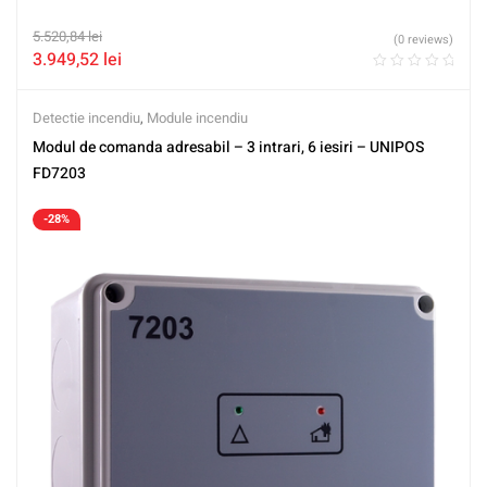
5.520,84
lei
(0 reviews)
3.949,52
lei
Detectie incendiu
,
Module incendiu
Modul de comanda adresabil – 3 intrari, 6 iesiri – UNIPOS
FD7203
-28%