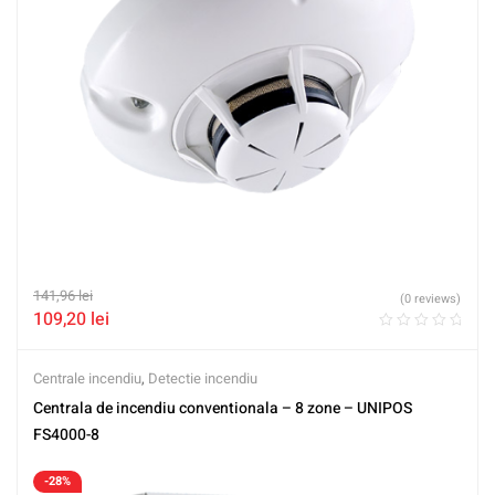
141,96
lei
(0 reviews)
109,20
lei
Centrale incendiu
,
Detectie incendiu
Centrala de incendiu conventionala – 8 zone – UNIPOS
FS4000-8
-28%