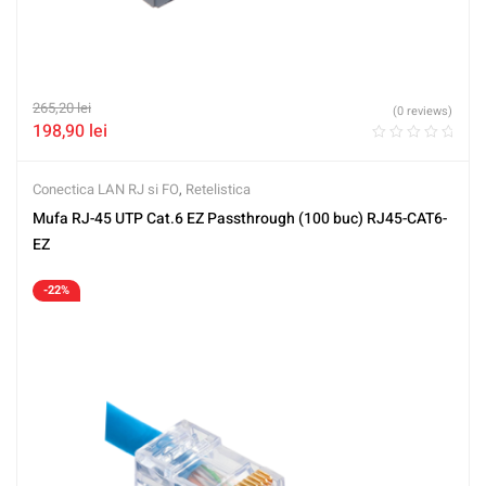
265,20
lei
(0 reviews)
198,90
lei
Conectica LAN RJ si FO
,
Retelistica
Mufa RJ-45 UTP Cat.6 EZ Passthrough (100 buc) RJ45-CAT6-
EZ
-22%