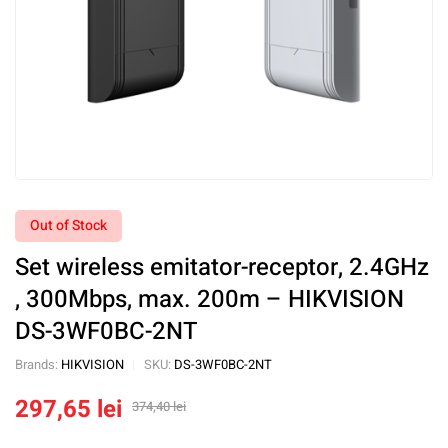
Out of Stock
Set wireless emitator-receptor, 2.4GHz
, 300Mbps, max. 200m – HIKVISION
DS-3WF0BC-2NT
Brands:
HIKVISION
SKU:
DS-3WF0BC-2NT
297,65
lei
374,40
lei