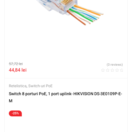
57,72
lei
(0 reviews)
44,84
lei
Retelistica
,
Switch-uri PoE
Switch 8 porturi PoE, 1 port uplink- HIKVISION DS-3E0109P-E-
M
-25%