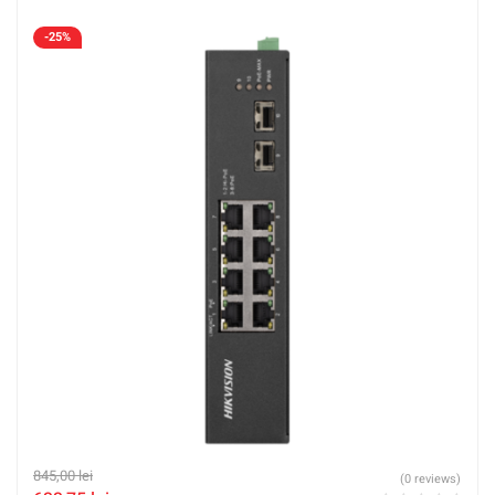
-25%
845,00
lei
(0 reviews)