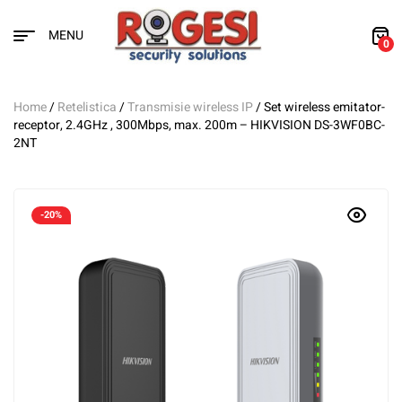
MENU
0
Home
/
Retelistica
/
Transmisie wireless IP
/ Set wireless emitator-
receptor, 2.4GHz , 300Mbps, max. 200m – HIKVISION DS-3WF0BC-
2NT
-20%