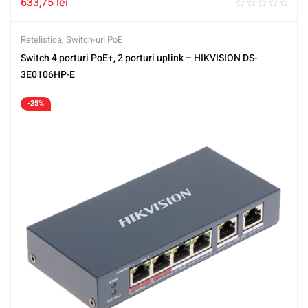
633,75
lei
Retelistica
,
Switch-uri PoE
Switch 4 porturi PoE+, 2 porturi uplink – HIKVISION DS-
3E0106HP-E
-25%