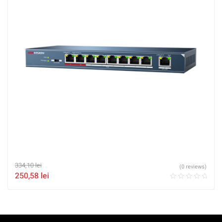
334,10
lei
(0 reviews)
250,58
lei