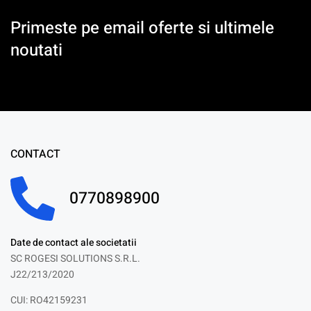
Primeste pe email oferte si ultimele
noutati
CONTACT
0770898900
Date de contact ale societatii
SC ROGESI SOLUTIONS S.R.L.
J22/213/2020
CUI: RO42159231