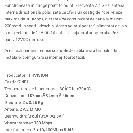
Functioneaza in bridge point to point. Frecventa 2.4 GHz, antena
interna directionala polarizata ce ofera un castig de 7dbi, viteza
maxima de 300Mbps, distanta de comunicare de pana la maxim
200metri in spatiu deschis. Acces pointul poate fi alimentat de la o
sursa externa de 12V DC 1A cat si cu ajutorul adaptorului PoE
pasiv 12VDC (inclus).
Acest echipament reduce costurile de cablare si a timpului de
instalare, configurare si montaj foarte facil.
Producator:
HIKVISION
Castig:
7 dBi
Temperatura de functionare:
-30Â°C la +70Â°C
Dimensiuni:
187mm Ã 92mm Ã 46mm
Greutate:
2 x 0.26 Kg
Antena:
2 Ã 2 MIMO
Beamwidth:
[3 dB] (35Â° Â± 5Â°)
Viteza transfer:
300 Mbps
Interfata retea:
2 x 10/100Mbps RJ45