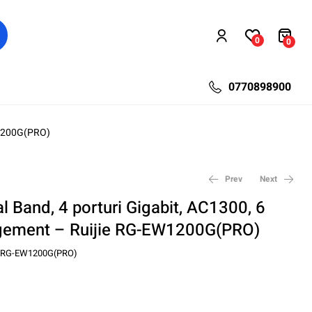
0
0
0770898900
W1200G(PRO)
Prev
Next
l Band, 4 porturi Gigabit, AC1300, 6
gement – Ruijie RG-EW1200G(PRO)
663,98
430,80
lei
lei
814,32
653,38
lei
lei
RG-EW1200G(PRO)