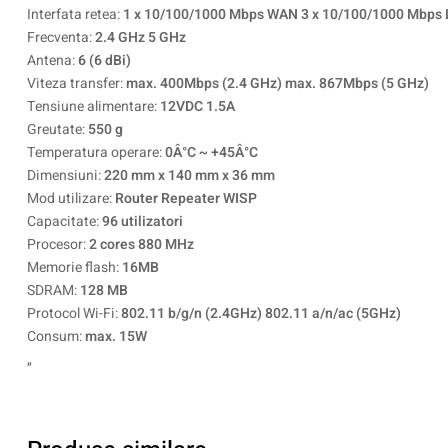
Interfata retea:
1 x 10/100/1000 Mbps WAN 3 x 10/100/1000 Mbps
Frecventa:
2.4 GHz 5 GHz
Antena:
6 (6 dBi)
Viteza transfer:
max. 400Mbps (2.4 GHz) max. 867Mbps (5 GHz)
Tensiune alimentare:
12VDC 1.5A
Greutate:
550 g
Temperatura operare:
0Â°C ~ +45Â°C
Dimensiuni:
220 mm x 140 mm x 36 mm
Mod utilizare:
Router Repeater WISP
Capacitate:
96 utilizatori
Procesor:
2 cores 880 MHz
Memorie flash:
16MB
SDRAM:
128 MB
Protocol Wi-Fi:
802.11 b/g/n (2.4GHz) 802.11 a/n/ac (5GHz)
Consum:
max. 15W
„