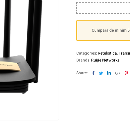
Cumpara de minim 500
Categories:
Retelistica
,
Transm
Brands:
Ruijie Networks
Facebook
Twitter
Linkedin
Goog
P
Share: