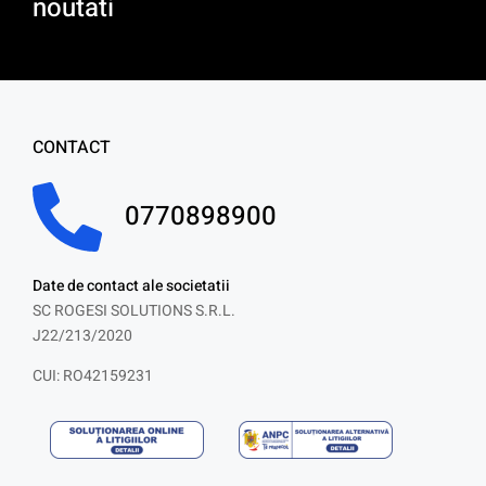
noutati
CONTACT
0770898900
Date de contact ale societatii
SC ROGESI SOLUTIONS S.R.L.
J22/213/2020
CUI: RO42159231