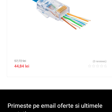
57,72
lei
(0 reviews)
44,84
lei
Primeste pe email oferte si ultimele