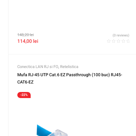
148,20
lei
(0 reviews)
114,00
lei
Conectica LAN RJ si FO
,
Retelistica
Mufa RJ-45 UTP Cat.6 EZ Passthrough (100 buc) RJ45-
CAT6-EZ
-22%