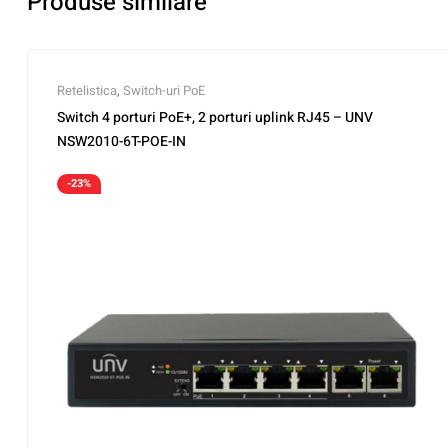
Produse similare
Retelistica
,
Switch-uri PoE
Switch 4 porturi PoE+, 2 porturi uplink RJ45 – UNV
NSW2010-6T-POE-IN
-23%