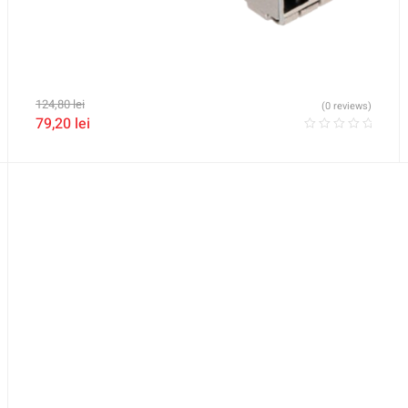
124,80
lei
(0 reviews)
79,20
lei