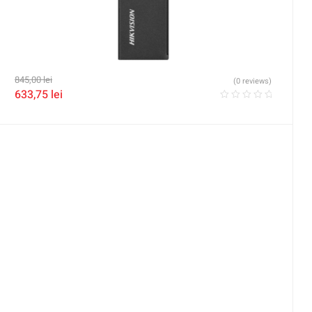
845,00
lei
(0 reviews)
633,75
lei