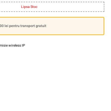
Lipsa Stoc
 lei pentru transport gratuit
isie wireless IP
le+
interest