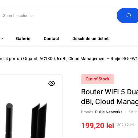
Galerie
Contact
Deschide un tichet
and, 4 porturi Gigabit, AC1300, 6 dBi, Cloud Management – Ruijie RG-E
Out of Stock
Router WiFi 5 Dua
dBi, Cloud Mana
Brands:
Ruijie Networks
SKU:
199,20
lei
302,12
lei