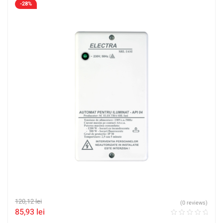
-28%
120,12
lei
(0 reviews)
85,93
lei