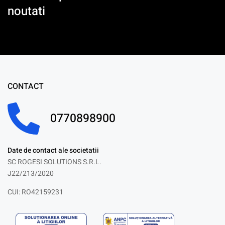
noutati
CONTACT
0770898900
Date de contact ale societatii
SC ROGESI SOLUTIONS S.R.L.
J22/213/2020
CUI: RO42159231