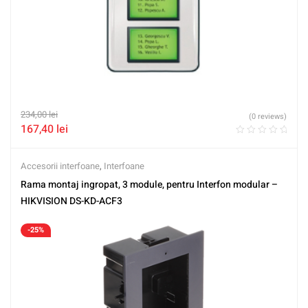
234,00
lei
(0 reviews)
167,40
lei
Accesorii interfoane
,
Interfoane
Rama montaj ingropat, 3 module, pentru Interfon modular –
HIKVISION DS-KD-ACF3
-25%