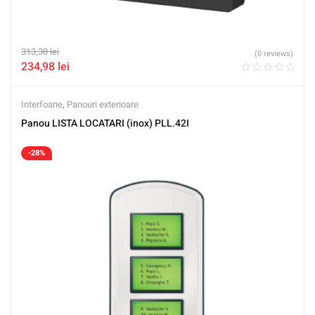
313,30
lei
(0 reviews)
234,98
lei
Interfoane
,
Panouri exterioare
Panou LISTA LOCATARI (inox) PLL.42I
-28%