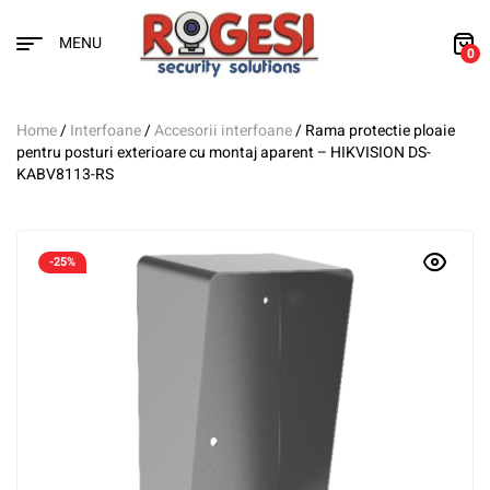
MENU
0
Home
/
Interfoane
/
Accesorii interfoane
/ Rama protectie ploaie
pentru posturi exterioare cu montaj aparent – HIKVISION DS-
KABV8113-RS
-25%