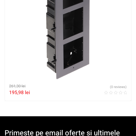
261,30
lei
(0 reviews)
195,98
lei
Primeste pe email oferte si ultimele