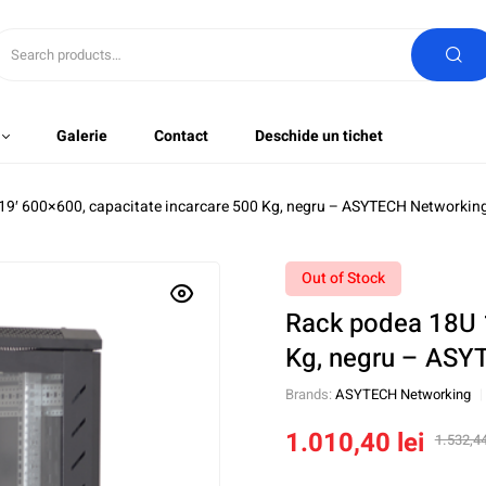
Galerie
Contact
Deschide un tichet
19′ 600×600, capacitate incarcare 500 Kg, negru – ASYTECH Networki
Out of Stock
Rack podea 18U 1
Kg, negru – ASY
Brands:
ASYTECH Networking
1.010,40
lei
1.532,4