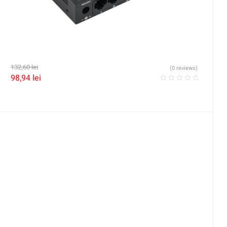
132,60
lei
(0 reviews)
98,94
lei