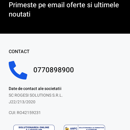
Primeste pe email oferte si ultimele
noutati
CONTACT
0770898900
Date de contact ale societatii
SC ROGESI SOLUTIONS S.R.L.
J22/213/2020
CUI: RO42159231