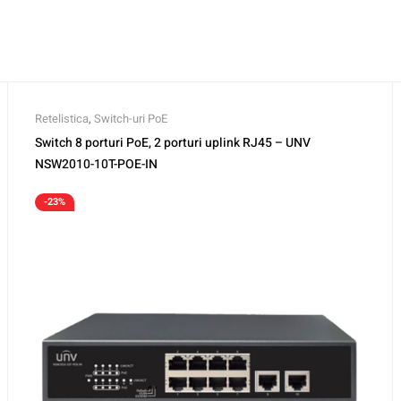
Retelistica
,
Switch-uri PoE
Switch 8 porturi PoE, 2 porturi uplink RJ45 – UNV
NSW2010-10T-POE-IN
-23%