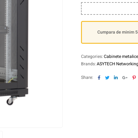
Cumpara de minim 500
Categories:
Cabinete metalice 
Brands:
ASYTECH Networkin
Facebook
Twitter
Linkedin
Goog
P
Share: