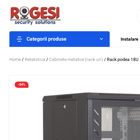
Categorii produse
Instalare
Home
/
Retelistica
/
Cabinete metalice (rack-uri)
/ Rack podea 18U 
-34%