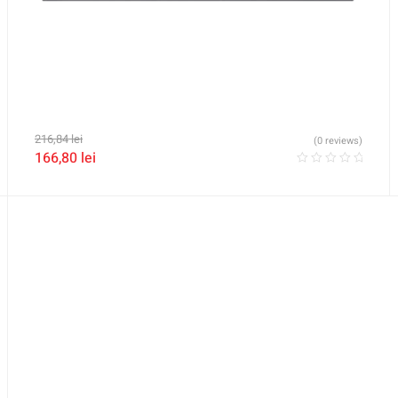
216,84
lei
(0 reviews)
166,80
lei