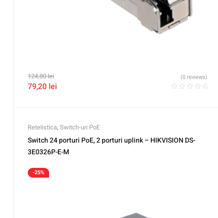
124,80
lei
(0 reviews)
79,20
lei
Retelistica
,
Switch-uri PoE
Switch 24 porturi PoE, 2 porturi uplink – HIKVISION DS-
3E0326P-E-M
-25%