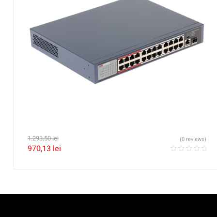
1.293,50
lei
(0 reviews)
970,13
lei