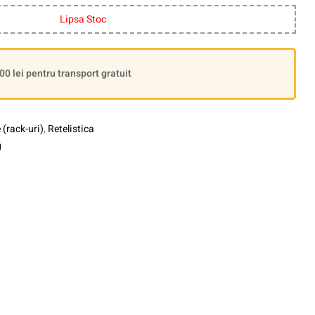
Lipsa Stoc
 lei pentru transport gratuit
(rack-uri)
,
Retelistica
g
le+
interest