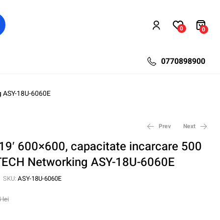
0
0
0770898900
ng ASY-18U-6060E
Prev
Next
9′ 600×600, capacitate incarcare 500
TECH Networking ASY-18U-6060E
464,40
1.191,60
lei
lei
704,34
1.807,26
lei
lei
SKU:
ASY-18U-6060E
4
lei