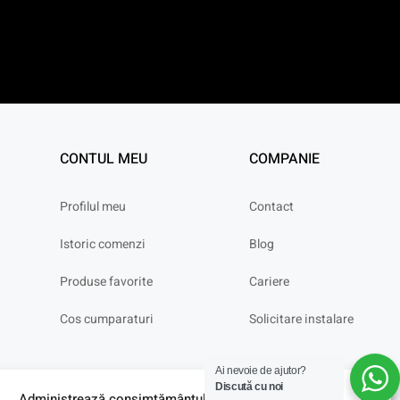
CONTUL MEU
COMPANIE
Profilul meu
Contact
Istoric comenzi
Blog
Produse favorite
Cariere
Cos cumparaturi
Solicitare instalare
Ai nevoie de ajutor?
Discută cu noi
Administrează consimțământul