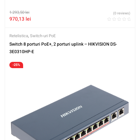
1.293,50
lei
(0 reviews)
970,13
lei
Retelistica
,
Switch-uri PoE
Switch 8 porturi PoE+, 2 porturi uplink – HIKVISION DS-
3E0310HP-E
-25%