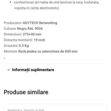
confectionat din tabla de otel laminat la rece, fosfatata,
vopsita in camp electrostatic
Producator:
ASYTECH Networking
Culoare:
Negru RAL 9004
Dimensiuni:
275×40 mm
Distanta montanti:
19 inch
Greutate:
0.3 Kg
Montare:
Rack podea cu adancimea de 600 mm
„
Informații suplimentare
Produse similare
Retelistica
,
Switch-uri PoE