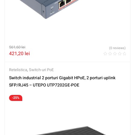
561,60
lei
(0 reviews)
421,20
lei
Retelistica
,
Switch-uri PoE
Switch industrial 2 porturi Gigabit HPoE, 2 porturi uplink
SFP/RJ45 – UTEPO UTP7202GE-POE
-25%