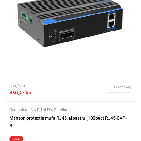
603,72
lei
(0 reviews)
450,47
lei
Conectica LAN RJ si FO
,
Retelistica
Manson protectie mufa RJ45, albastru (100buc) RJ45-CAP-
BL
-22%