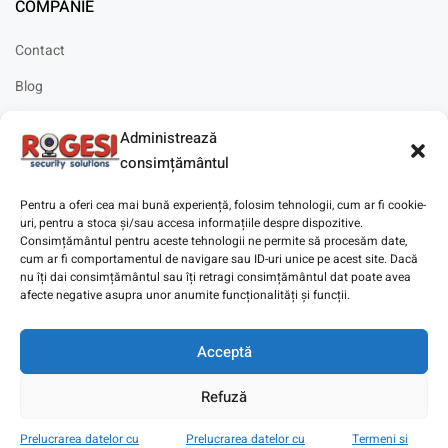
COMPANIE
Contact
Blog
Cariere
Administrează
Solicitare instalare
consimțământul
Pentru a oferi cea mai bună experiență, folosim tehnologii, cum ar fi cookie-
uri, pentru a stoca și/sau accesa informațiile despre dispozitive.
Consimțământul pentru aceste tehnologii ne permite să procesăm date,
cum ar fi comportamentul de navigare sau ID-uri unice pe acest site. Dacă
Copyright © 2025
Digitaz
.
nu îți dai consimțământul sau îți retragi consimțământul dat poate avea
afecte negative asupra unor anumite funcționalități și funcții.
Acceptă
Refuză
Prelucrarea datelor cu
Prelucrarea datelor cu
Termeni si