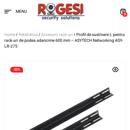
MENU
0
Home
/
Retelistica
/
Accesorii rack-uri
/ Profil de sustinere L pentru
rack-uri de podea adancime 600 mm – ASYTECH Networking ASY-
LR-275
-22%