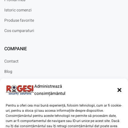
Istoric comenzi
Produse favorite
Cos cumparaturi
COMPANIE
Contact
Blog
Cariere
Administrează
Solicitare instalare
consimțământul
Pentru a oferi cea mai bună experiență, folosim tehnologii, cum ar fi cookie-
uri, pentru a stoca și/sau accesa informațiile despre dispozitive.
Consimțământul pentru aceste tehnologii ne permite să procesăm date,
cum ar fi comportamentul de navigare sau ID-uri unice pe acest site. Dacă
Copyright © 2025
Digitaz
.
nu îți dai consimțământul sau îți retragi consimțământul dat poate avea