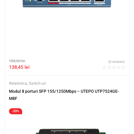
184,60
lei
(0 reviews)
138,45
lei
Retelistica
,
Switch-uri
Modul 8 porturi SFP 155/1250Mbps – UTEPO UTP7524GE-
M8F
-23%