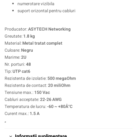
numerotare vizibila
suport orizontal pentru cabluri
Producator:
ASYTECH Networking
Greutate:
1.8 kg
Material:
Metal tratat complet
Culoare:
Negru
Marime:
2U
Nr. porturi:
48
Tip:
UTP cat6
Rezistenta de izolatie:
500 megaOhm
Rezistenta de contact:
20 miliOhm
Tensiune max.:
150 Vac
Cabluri acceptate:
22-26 AWG
Temperatura de lucru:
-60 ~ +80Â°C
Curent max.:
1.5 A
„
Informații suplimentare