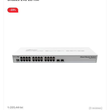
-23%
1.285,44
lei
(0 reviews)