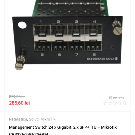
371,28
lei
(0 reviews)
285,60
lei
Retelistica
,
Solutii MikroTik
Management Switch 24 x Gigabit, 2 x SFP+, 1U – Mikrotik
CRS326-24G-2S+RM