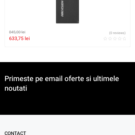
845,00
lei
(0 reviews)
633,75
lei
Primeste pe email oferte si ultimele
noutati
CONTACT