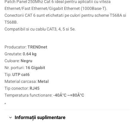
Patch Panel 250Mhz Cat 6 ideal pentru aplicatii cu viteza
Ethernet/Fast Ethernet/Gigabit Ethernet (1000Base-T).
Conectorii CAT 6 sunt etichetati pe culori pentru scheme T568A si
T568B.
Compatibil si cu cablu CAT3, 4, 5 si 5e.
Producator:
TRENDnet
Greutate:
0.64 kg
Culoare:
Negru
Nr. porturi:
16 Gigabit
Tip:
UTP cat6
Material carcasa:
Metal
Tip conector:
RJ45
Temperatura functionare:
-40Â°C ~+80Â°C
„
Informații suplimentare