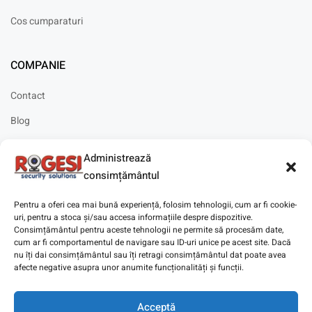
Cos cumparaturi
COMPANIE
Contact
Blog
Cariere
Administrează
Solicitare instalare
consimțământul
Pentru a oferi cea mai bună experiență, folosim tehnologii, cum ar fi cookie-
uri, pentru a stoca și/sau accesa informațiile despre dispozitive.
Consimțământul pentru aceste tehnologii ne permite să procesăm date,
cum ar fi comportamentul de navigare sau ID-uri unice pe acest site. Dacă
Copyright © 2025
Digitaz
.
nu îți dai consimțământul sau îți retragi consimțământul dat poate avea
afecte negative asupra unor anumite funcționalități și funcții.
Acceptă