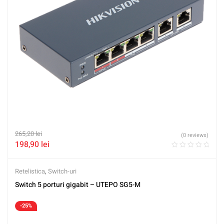
265,20
lei
(0 reviews)
198,90
lei
Retelistica
,
Switch-uri
Switch 5 porturi gigabit – UTEPO SG5-M
-25%