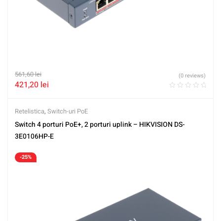
561,60
lei
(0 reviews)
421,20
lei
Retelistica
,
Switch-uri PoE
Switch 4 porturi PoE+, 2 porturi uplink – HIKVISION DS-
3E0106HP-E
-25%