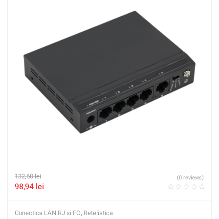
132,60
lei
(0 reviews)
98,94
lei
Conectica LAN RJ si FO
,
Retelistica