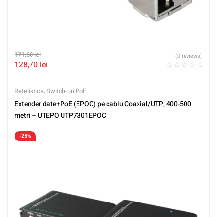
171,60
lei
(0 reviews)
128,70
lei
Retelistica
,
Switch-uri PoE
Extender date+PoE (EPOC) pe cablu Coaxial/UTP, 400-500
metri – UTEPO UTP7301EPOC
-25%