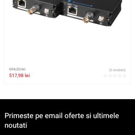
694,20
lei
(0 reviews)
517,98
lei
Primeste pe email oferte si ultimele
noutati