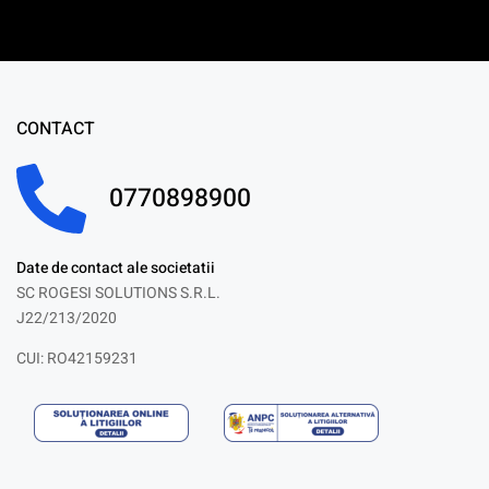
CONTACT
0770898900
Date de contact ale societatii
SC ROGESI SOLUTIONS S.R.L.
J22/213/2020
CUI: RO42159231