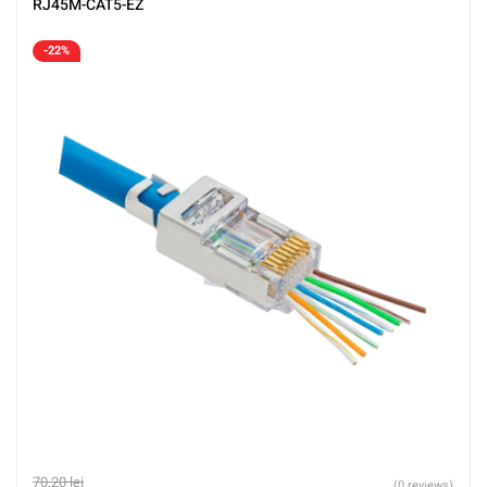
RJ45M-CAT5-EZ
-22%
70,20
lei
(0 reviews)