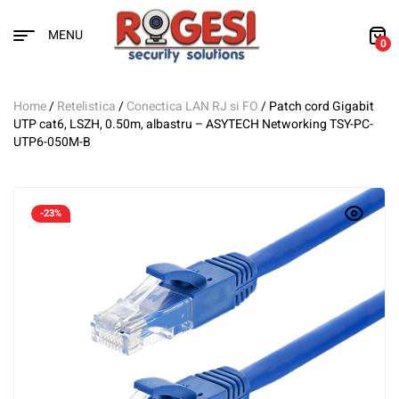
MENU
0
Home
/
Retelistica
/
Conectica LAN RJ si FO
/ Patch cord Gigabit
UTP cat6, LSZH, 0.50m, albastru – ASYTECH Networking TSY-PC-
UTP6-050M-B
-23%