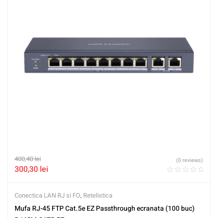
400,40
lei
(0 reviews)
300,30
lei
Conectica LAN RJ si FO
,
Retelistica
Mufa RJ-45 FTP Cat.5e EZ Passthrough ecranata (100 buc)