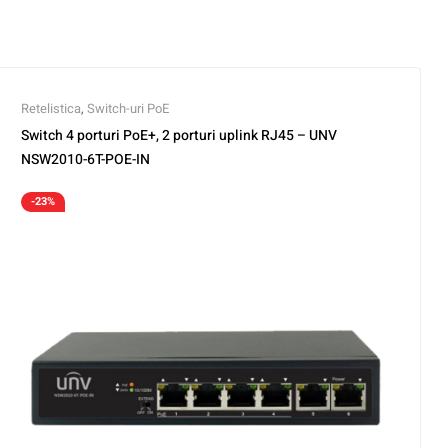
Retelistica
,
Switch-uri PoE
Switch 4 porturi PoE+, 2 porturi uplink RJ45 – UNV
NSW2010-6T-POE-IN
-23%