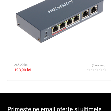
265,20
lei
(0 reviews)
198,90
lei
Primeste pe email oferte si ultimele