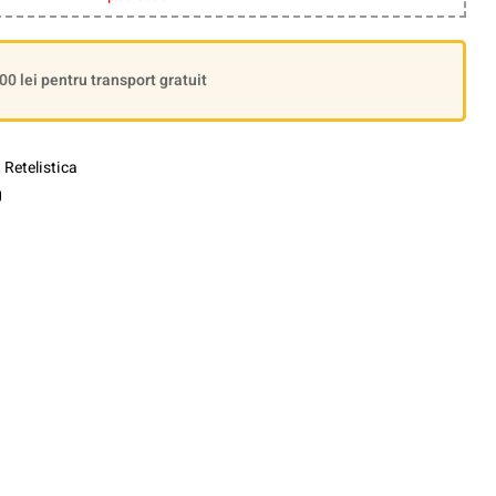
 lei pentru transport gratuit
,
Retelistica
g
le+
interest