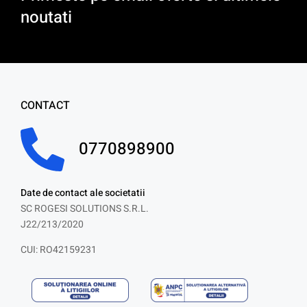
noutati
CONTACT
0770898900
Date de contact ale societatii
SC ROGESI SOLUTIONS S.R.L.
J22/213/2020
CUI: RO42159231