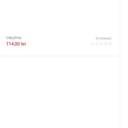
148,20
lei
(0 reviews)
114,00
lei