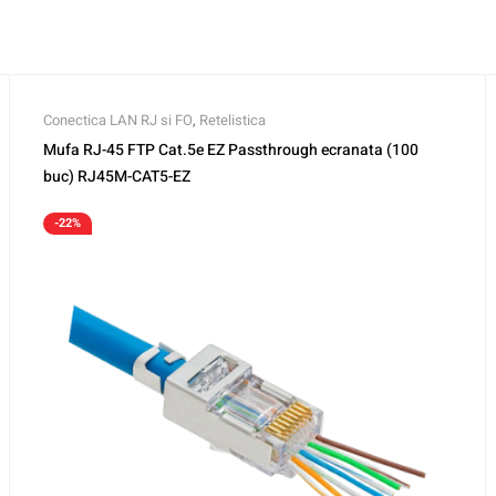
Conectica LAN RJ si FO
,
Retelistica
Mufa RJ-45 FTP Cat.5e EZ Passthrough ecranata (100
buc) RJ45M-CAT5-EZ
-22%