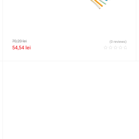
70,20
lei
(0 reviews)
54,54
lei