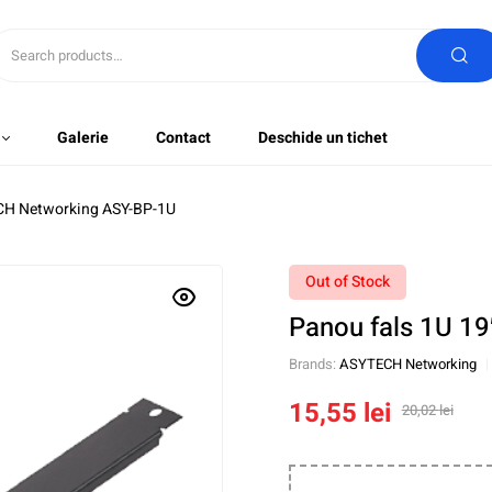
Galerie
Contact
Deschide un tichet
ECH Networking ASY-BP-1U
Out of Stock
Panou fals 1U 1
Brands:
ASYTECH Networking
15,55
lei
20,02
lei