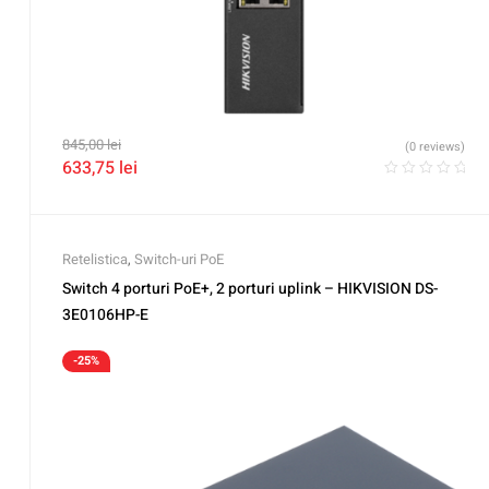
845,00
lei
(0 reviews)
633,75
lei
Retelistica
,
Switch-uri PoE
Switch 4 porturi PoE+, 2 porturi uplink – HIKVISION DS-
3E0106HP-E
-25%