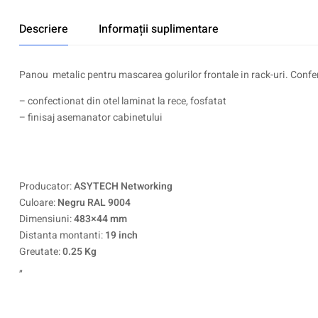
Descriere
Informații suplimentare
Panou metalic pentru mascarea golurilor frontale in rack-uri. Confera
– confectionat din otel laminat la rece, fosfatat
– finisaj asemanator cabinetului
Producator:
ASYTECH Networking
Culoare:
Negru RAL 9004
Dimensiuni:
483×44 mm
Distanta montanti:
19 inch
Greutate:
0.25 Kg
„