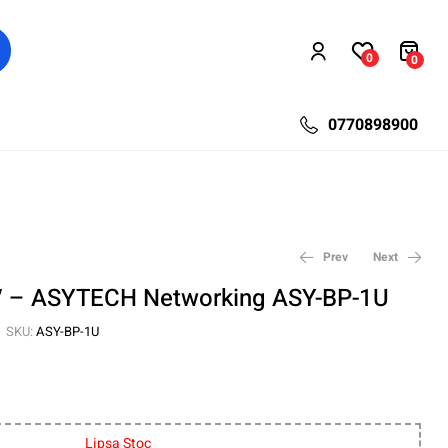
0
0
0770898900
Prev
Next
9′ – ASYTECH Networking ASY-BP-1U
SKU:
ASY-BP-1U
8,40
46,66
lei
lei
10,92
60,06
lei
lei
Lipsa Stoc