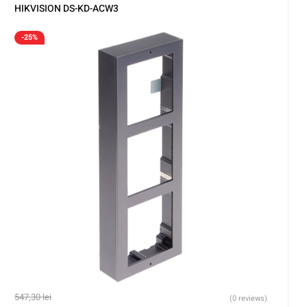
HIKVISION DS-KD-ACW3
-25%
547,30
lei
(0 reviews)