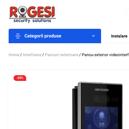
Categorii produse
Instalare
Home
/
Interfoane
/
Panouri exterioare
/ Panou exterior videointer
-25%