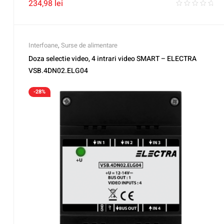
234,98
lei
Interfoane
,
Surse de alimentare
Doza selectie video, 4 intrari video SMART – ELECTRA
VSB.4DN02.ELG04
-28%