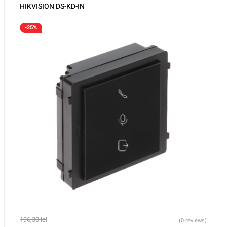
HIKVISION DS-KD-IN
-25%
196,30
lei
(0 reviews)