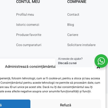
CONTUL MEU
COMPANIE
Profilul meu
Contact
Istoric comenzi
Blog
Produse favorite
Cariere
Cos cumparaturi
Solicitare instalare
Ai nevoie de ajutor?
Discută cu noi
Administrează consimțământul
eriență, folosim tehnologii, cum ar fi cookie-uri, pentru a stoca și/sau accesa
ve. Consimțământul pentru aceste tehnologii ne permite să procesăm date, cum
e sau ID-uri unice pe acest site. Dacă nu îți dai consimțământul sau îți
te avea afecte negative asupra unor anumite funcționalități și funcții.
ă
Refuză