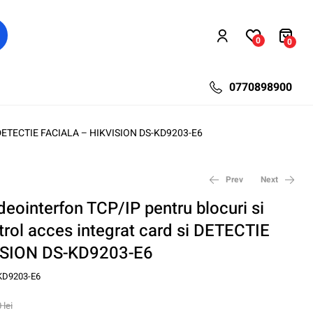
0
0
0770898900
d si DETECTIE FACIALA – HIKVISION DS-KD9203-E6
Prev
Next
deointerfon TCP/IP pentru blocuri si
ontrol acces integrat card si DETECTIE
48,75
509,93
lei
lei
65,00
679,90
lei
lei
ISION DS-KD9203-E6
KD9203-E6
0
lei