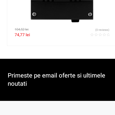
104,52
lei
(0 reviews)
74,77
lei
Primeste pe email oferte si ultimele
noutati