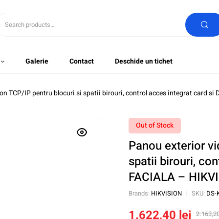
Galerie
Contact
Deschide un tichet
fon TCP/IP pentru blocuri si spatii birouri, control acces integrat car
Out of Stock
Panou exterior vi
spatii birouri, c
FACIALA – HIKV
Brands:
HIKVISION
SKU:
DS-
1.622,40
lei
2.163,2