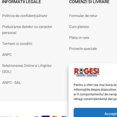
INFORMATII LEGALE
COMENZI SI LIVRARE
Politica de confidențialitate
Formular de retur
Prelucrarea datelor cu caracter
Cum platesc
personal
Plata in rate
Termeni si conditii
Proiecte speciale
ANPC
Solutionarea Online a Litigiilor
(SOL)
ANPC - SAL
Pentru a oferi cea mai bună exp
informațiile despre dispoziti
ar fi comportamentul de navigar
retragi consimțământul dat poa
Accept