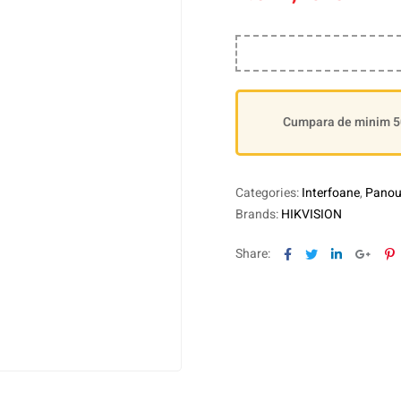
Cumpara de minim 500
Categories:
Interfoane
,
Panour
Brands:
HIKVISION
Facebook
Twitter
Linkedin
Goog
P
Share: