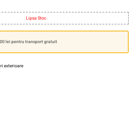
Lipsa Stoc
 lei pentru transport gratuit
i exterioare
le+
interest