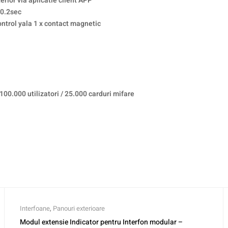
rior via aplicatie client APP
<0.2sec
ntrol yala 1 x contact magnetic
100.000 utilizatori / 25.000 carduri mifare
Interfoane
,
Panouri exterioare
Modul extensie Indicator pentru Interfon modular –