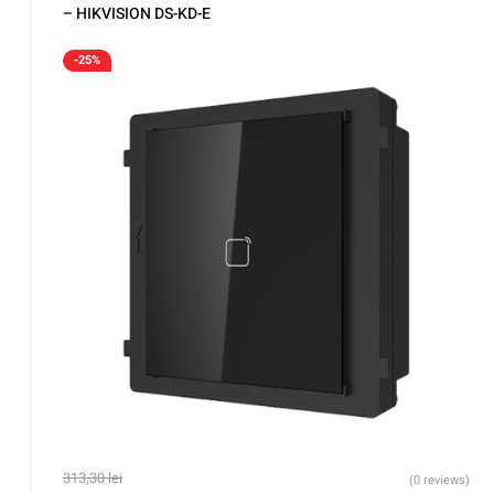
– HIKVISION DS-KD-E
-25%
313,30
lei
(0 reviews)