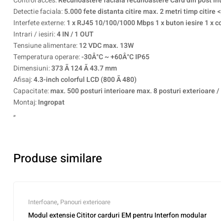
Control acces:
Recunoastere faciala recunoastere Card din post inte
Detectie faciala:
5.000 fete distanta citire max. 2 metri timp citire 
Interfete externe:
1 x RJ45 10/100/1000 Mbps 1 x buton iesire 1 x co
Intrari / iesiri:
4 IN / 1 OUT
Tensiune alimentare:
12 VDC max. 13W
Temperatura operare:
-30Â°C ~ +60Â°C IP65
Dimensiuni:
373 Ã 124 Ã 43.7 mm
Afisaj:
4.3-inch colorful LCD (800 Ã 480)
Capacitate:
max. 500 posturi interioare max. 8 posturi exterioare / 
Montaj:
Ingropat
„
Produse similare
Interfoane
,
Panouri exterioare
Modul extensie Cititor carduri EM pentru Interfon modular