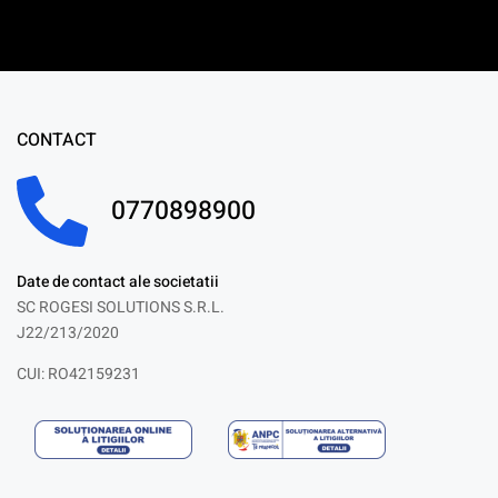
CONTACT
0770898900
Date de contact ale societatii
SC ROGESI SOLUTIONS S.R.L.
J22/213/2020
CUI: RO42159231