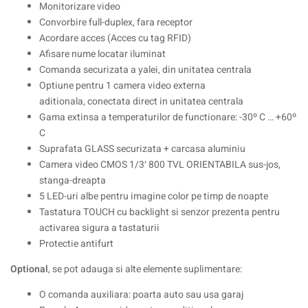
Monitorizare video
Convorbire full-duplex, fara receptor
Acordare acces (Acces cu tag RFID)
Afisare nume locatar iluminat
Comanda securizata a yalei, din unitatea centrala
Optiune pentru 1 camera video externa
aditionala, conectata direct in unitatea centrala
Gama extinsa a temperaturilor de functionare: -30º C … +60º
C
Suprafata GLASS securizata + carcasa aluminiu
Camera video CMOS 1/3′ 800 TVL ORIENTABILA sus-jos,
stanga-dreapta
5 LED-uri albe pentru imagine color pe timp de noapte
Tastatura TOUCH cu backlight si senzor prezenta pentru
activarea sigura a tastaturii
Protectie antifurt
Optional
, se pot adauga si alte elemente suplimentare:
O comanda auxiliara: poarta auto sau usa garaj