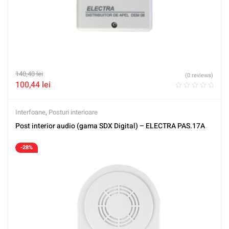
140,40
lei
(0 reviews)
100,44
lei
Interfoane
,
Posturi interioare
Post interior audio (gama SDX Digital) – ELECTRA PAS.17A
-28%