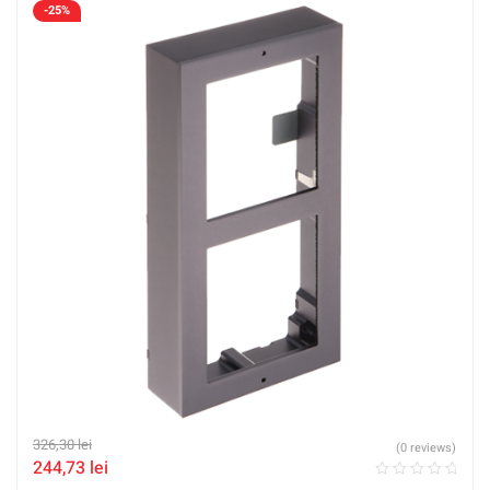
-25%
326,30
lei
(0 reviews)
244,73
lei