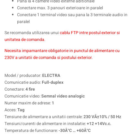
Pana la 4 camere video externe aditionale
Conectare max. 3 panouri exterioare in paralel
Conectare 1 terminal video sau pana la 3 terminale audio in
paralel
Se recomanda utilizarea unui
cablu FTP intre postul exterior si
unitatea de comanda.
Necesita impamantare obligatorie in punctul de alimentare cu
230V a unitatii de comanda si postului exterior.
Model / producator:
ELECTRA
Comunicatie audio:
Full-duplex
Conectare:
4 fire
Comunicatie video:
Semnal video analogic
Numar maxim de adrese:
1
Acces:
Tag
Tensiune de alimentare a unitatii centrale:
230 VÂ±10% / 50 Hz
Tensiuni/curenti de alimentare in instalatie:
+12 +14Vc.c.
Temperatura de functionare:
-30Â°C … +60Â°C