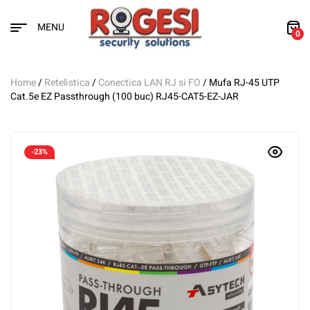
MENU
0
Home
/
Retelistica
/
Conectica LAN RJ si FO
/ Mufa RJ-45 UTP
Cat.5e EZ Passthrough (100 buc) RJ45-CAT5-EZ-JAR
-23%