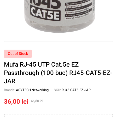
Out of Stock
Mufa RJ-45 UTP Cat.5e EZ
Passthrough (100 buc) RJ45-CAT5-EZ-
JAR
Brands:
ASYTECH Networking
SKU:
RJ45-CAT5-EZ-JAR
36,00
lei
46,80
lei