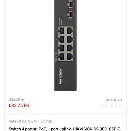
845,00
lei
(0 reviews)
633,75
lei
Retelistica
,
Switch-uri PoE
Switch 4 porturi PoE, 1 port uplink- HIKVISION DS-3E0105P-E-