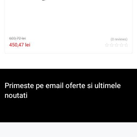
603,72
lei
(0 reviews)
450,47
lei
Primeste pe email oferte si ultimele
noutati