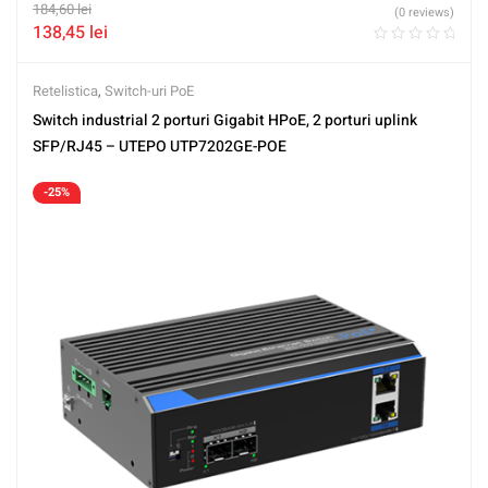
184,60
lei
(0 reviews)
138,45
lei
Retelistica
,
Switch-uri PoE
Switch industrial 2 porturi Gigabit HPoE, 2 porturi uplink
SFP/RJ45 – UTEPO UTP7202GE-POE
-25%