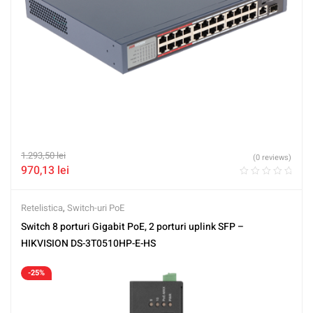
1.293,50
lei
(0 reviews)
970,13
lei
Retelistica
,
Switch-uri PoE
Switch 8 porturi Gigabit PoE, 2 porturi uplink SFP –
HIKVISION DS-3T0510HP-E-HS
-25%