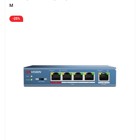
M
-25%