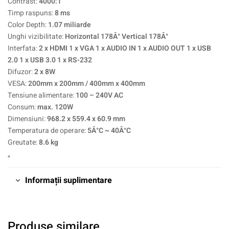
Contrast:
4000:1
Timp raspuns:
8 ms
Color Depth:
1.07 miliarde
Unghi vizibilitate:
Horizontal 178Â° Vertical 178Â°
Interfata:
2 x HDMI 1 x VGA 1 x AUDIO IN 1 x AUDIO OUT 1 x USB
2.0 1 x USB 3.0 1 x RS-232
Difuzor:
2 x 8W
VESA:
200mm x 200mm / 400mm x 400mm
Tensiune alimentare:
100 – 240V AC
Consum:
max. 120W
Dimensiuni:
968.2 x 559.4 x 60.9 mm
Temperatura de operare:
5Â°C ~ 40Â°C
Greutate:
8.6 kg
„
Informații suplimentare
Produse similare