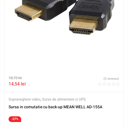
18,72
lei
(0 reviews)
14,54
lei
Supraveghere video
,
Surse de alimentare si UPS
Sursa in comutatie cu back-up MEAN WELL AD-155A
-27%