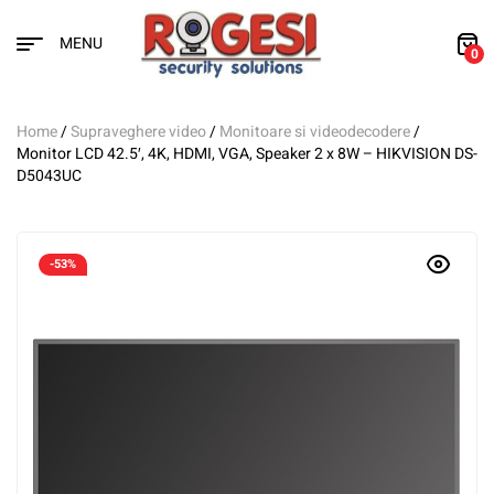
MENU
0
Home
/
Supraveghere video
/
Monitoare si videodecodere
/
Monitor LCD 42.5′, 4K, HDMI, VGA, Speaker 2 x 8W – HIKVISION DS-
D5043UC
-53%