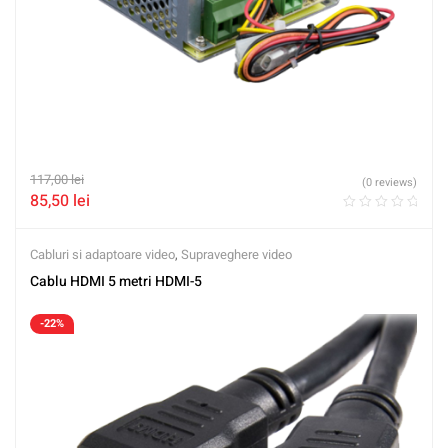
117,00
lei
(0 reviews)
85,50
lei
Cabluri si adaptoare video
,
Supraveghere video
Cablu HDMI 5 metri HDMI-5
-22%