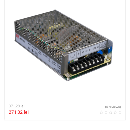
371,28
lei
(0 reviews)
271,32
lei