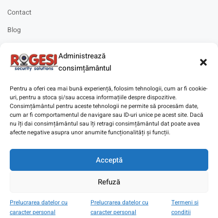
Contact
Blog
Cariere
Administrează
Solicitare instalare
consimțământul
Pentru a oferi cea mai bună experiență, folosim tehnologii, cum ar fi cookie-
uri, pentru a stoca și/sau accesa informațiile despre dispozitive.
Consimțământul pentru aceste tehnologii ne permite să procesăm date,
cum ar fi comportamentul de navigare sau ID-uri unice pe acest site. Dacă
Copyright © 2025
Digitaz
.
nu îți dai consimțământul sau îți retragi consimțământul dat poate avea
afecte negative asupra unor anumite funcționalități și funcții.
Acceptă
Refuză
Prelucrarea datelor cu
Prelucrarea datelor cu
Termeni si
caracter personal
caracter personal
conditii
Magazin
Cont
Wishlist