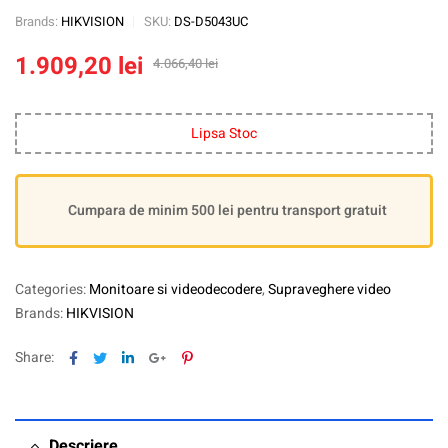
Brands:
HIKVISION
SKU:
DS-D5043UC
1.909,20
lei
4.066,40
lei
Lipsa Stoc
Cumpara de minim 500 lei pentru transport gratuit
Categories:
Monitoare si videodecodere
,
Supraveghere video
Brands:
HIKVISION
Facebook
Twitter
Linkedin
Google+
Pinterest
Share:
Descriere