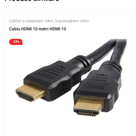
Cabluri si adaptoare video
,
Supraveghere video
Cablu HDMI 10 metri HDMI-10
-23%