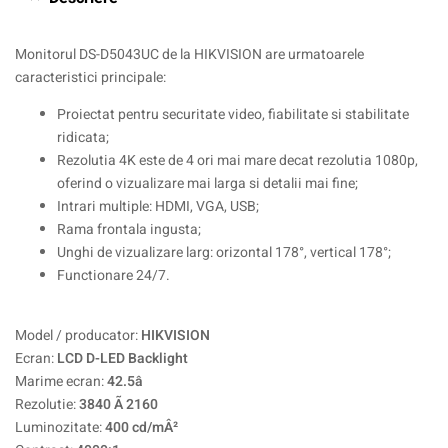
Monitorul DS-D5043UC de la HIKVISION are urmatoarele
caracteristici principale:
Proiectat pentru securitate video, fiabilitate si stabilitate
ridicata;
Rezolutia 4K este de 4 ori mai mare decat rezolutia 1080p,
oferind o vizualizare mai larga si detalii mai fine;
Intrari multiple: HDMI, VGA, USB;
Rama frontala ingusta;
Unghi de vizualizare larg: orizontal 178°, vertical 178°;
Functionare 24/7.
Model / producator:
HIKVISION
Ecran:
LCD D-LED Backlight
Marime ecran:
42.5â
Rezolutie:
3840 Ã 2160
Luminozitate:
400 cd/mÂ²