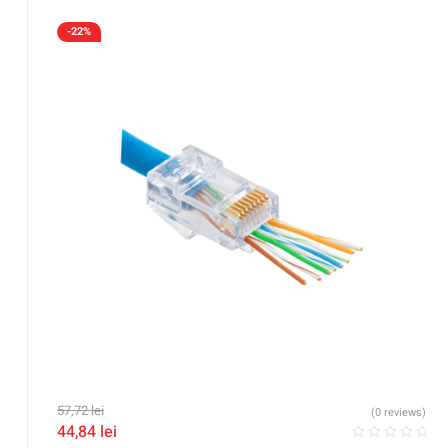
-22%
57,72
lei
(0 reviews)
44,84
lei