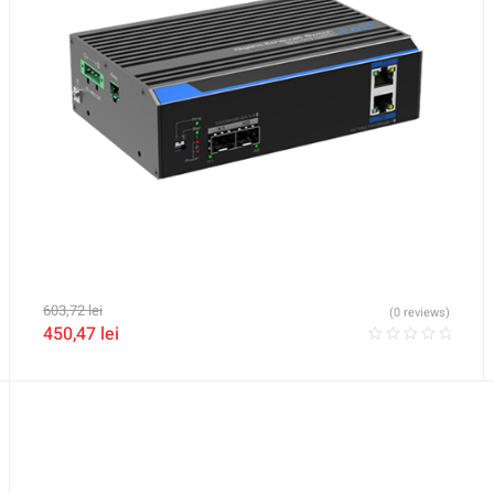
603,72
lei
(0 reviews)
450,47
lei