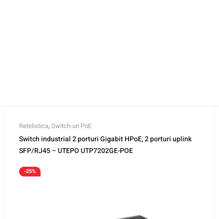
Retelistica
,
Switch-uri PoE
Switch industrial 2 porturi Gigabit HPoE, 2 porturi uplink
SFP/RJ45 – UTEPO UTP7202GE-POE
-25%