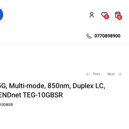
0
0
0770898900
Prev
Next
G, Multi-mode, 850nm, Duplex LC,
ENDnet TEG-10GBSR
260,74
95,45
lei
lei
127,92
349,44
lei
lei
10GBSR