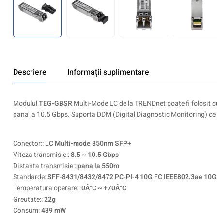
Descriere
Informații suplimentare
Modulul
TEG-GBSR
Multi-Mode LC de la TRENDnet poate fi folosit cu
pana la 10.5 Gbps. Suporta DDM (Digital Diagnostic Monitoring) ce c
Conector::
LC Multi-mode 850nm SFP+
Viteza transmisie::
8.5 ~ 10.5 Gbps
Distanta transmisie::
pana la 550m
Standarde:
SFF-8431/8432/8472 PC-PI-4 10G FC IEEE802.3ae 10
Temperatura operare::
0Â°C ~ +70Â°C
Greutate::
22g
Consum:
439 mW