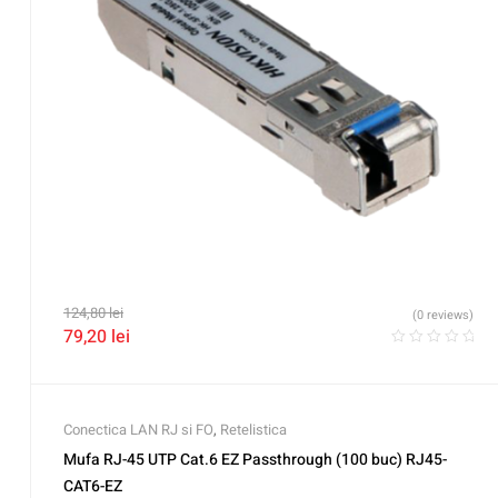
124,80
lei
(0 reviews)
79,20
lei
Conectica LAN RJ si FO
,
Retelistica
Mufa RJ-45 UTP Cat.6 EZ Passthrough (100 buc) RJ45-
CAT6-EZ