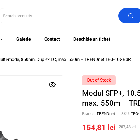
Galerie
Contact
Deschide un tichet
Multi-mode, 850nm, Duplex LC, max. 550m – TRENDnet TEG-10GBSR
Out of Stock
Modul SFP+, 10.5
max. 550m – TR
Brands:
TRENDnet
SKU:
TEG-
154,81
lei
207,48
lei