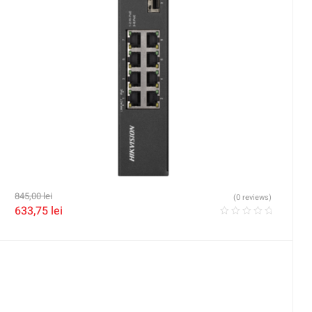
845,00
lei
(0 reviews)
633,75
lei