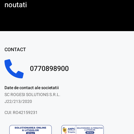
noutati
CONTACT
0770898900
Date de contact ale societatii
SC ROGESI SOLUTIONS S.R.L.
J22/213/2020
CUI: RO42159231