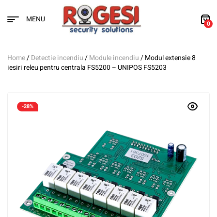
MENU
0
Home
/
Detectie incendiu
/
Module incendiu
/ Modul extensie 8
iesiri releu pentru centrala FS5200 – UNIPOS FS5203
-28%