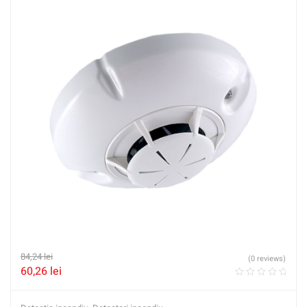
84,24
lei
(0 reviews)
60,26
lei