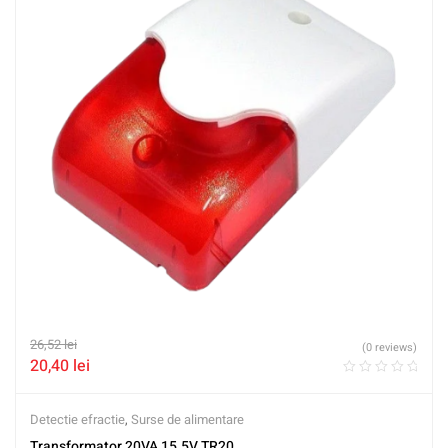
26,52
lei
(0 reviews)
20,40
lei
Detectie efractie
,
Surse de alimentare
Transformator 20VA 15.5V TR20