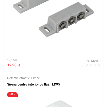
17,16
lei
(0 reviews)
12,28
lei
Detectie efractie
,
Sirene
Sirena pentru interior cu flash LD95
-23%