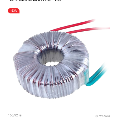
-23%
166,92
lei
(0 reviews)