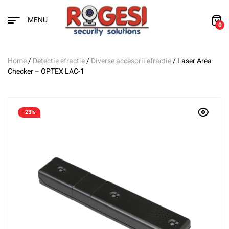
MENU
0
Home
/
Detectie efractie
/
Diverse accesorii efractie
/ Laser Area
Checker – OPTEX LAC-1
-23%