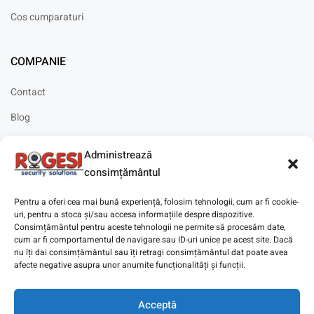
Cos cumparaturi
COMPANIE
Contact
Blog
Cariere
Administrează
Solicitare instalare
consimțământul
Pentru a oferi cea mai bună experiență, folosim tehnologii, cum ar fi cookie-
uri, pentru a stoca și/sau accesa informațiile despre dispozitive.
Consimțământul pentru aceste tehnologii ne permite să procesăm date,
cum ar fi comportamentul de navigare sau ID-uri unice pe acest site. Dacă
Copyright © 2025
Digitaz
.
nu îți dai consimțământul sau îți retragi consimțământul dat poate avea
afecte negative asupra unor anumite funcționalități și funcții.
Acceptă