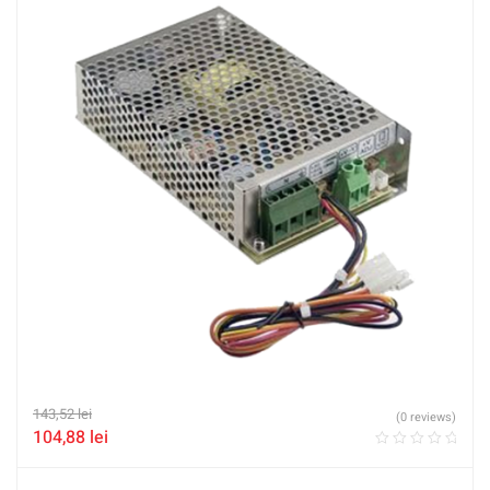
143,52
lei
(0 reviews)
104,88
lei