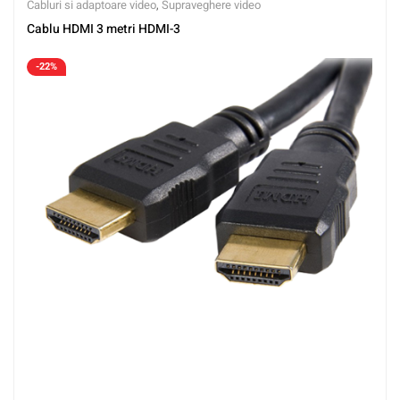
Cabluri si adaptoare video
,
Supraveghere video
Cablu HDMI 3 metri HDMI-3
-22%