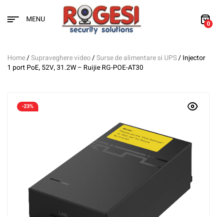
MENU
0
Home
/
Supraveghere video
/
Surse de alimentare si UPS
/ Injector
1 port PoE, 52V, 31.2W – Ruijie RG-POE-AT30
-23%