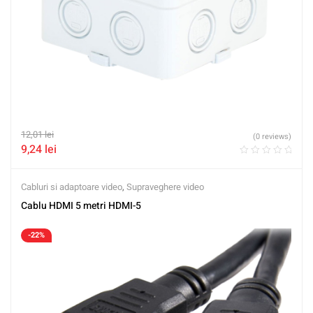
12,01
lei
(0 reviews)
9,24
lei
Cabluri si adaptoare video
,
Supraveghere video
Cablu HDMI 5 metri HDMI-5
-22%