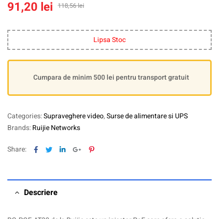
91,20
lei
118,56
lei
Lipsa Stoc
Cumpara de minim 500 lei pentru transport gratuit
Categories:
Supraveghere video
,
Surse de alimentare si UPS
Brands:
Ruijie Networks
Facebook
Twitter
Linkedin
Google+
Pinterest
Share:
Descriere