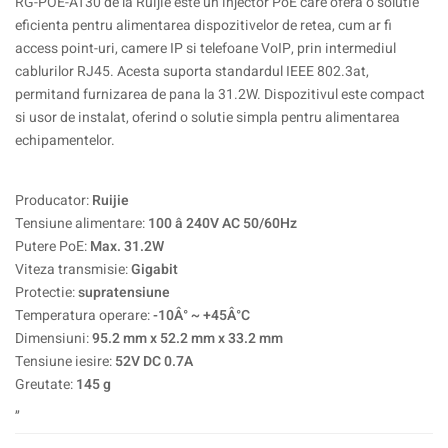
RG-POE-AT30 de la Ruijie este un injector PoE care ofera o solutie
eficienta pentru alimentarea dispozitivelor de retea, cum ar fi
access point-uri, camere IP si telefoane VoIP, prin intermediul
cablurilor RJ45. Acesta suporta standardul IEEE 802.3at,
permitand furnizarea de pana la 31.2W. Dispozitivul este compact
si usor de instalat, oferind o solutie simpla pentru alimentarea
echipamentelor.
Producator:
Ruijie
Tensiune alimentare:
100 â 240V AC 50/60Hz
Putere PoE:
Max. 31.2W
Viteza transmisie:
Gigabit
Protectie:
supratensiune
Temperatura operare:
-10Â° ~ +45Â°C
Dimensiuni:
95.2 mm x 52.2 mm x 33.2 mm
Tensiune iesire:
52V DC 0.7A
Greutate:
145 g
„