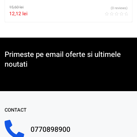
15,60
lei
(0 reviews)
12,12
lei
Primeste pe email oferte si ultimele
noutati
CONTACT
0770898900