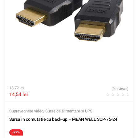
18,72
lei
(0 reviews)
14,54
lei
Supraveghere video
,
Surse de alimentare si UPS
Sursa in comutatie cu back-up – MEAN WELL SCP-75-24
-27%