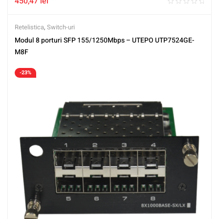
450,47
lei
Retelistica
,
Switch-uri
Modul 8 porturi SFP 155/1250Mbps – UTEPO UTP7524GE-
M8F
-23%