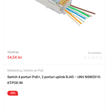
70,20
lei
(0 reviews)
54,54
lei
Retelistica
,
Switch-uri PoE
Switch 4 porturi PoE+, 2 porturi uplink RJ45 – UNV NSW2010-
6T-POE-IN
-23%