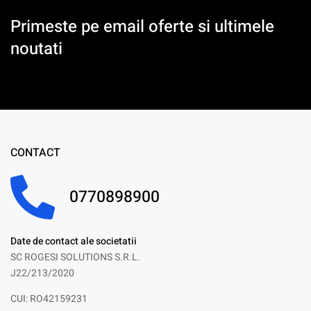
Primeste pe email oferte si ultimele
noutati
CONTACT
0770898900
Date de contact ale societatii
SC ROGESI SOLUTIONS S.R.L.
J22/213/2020
CUI: RO42159231