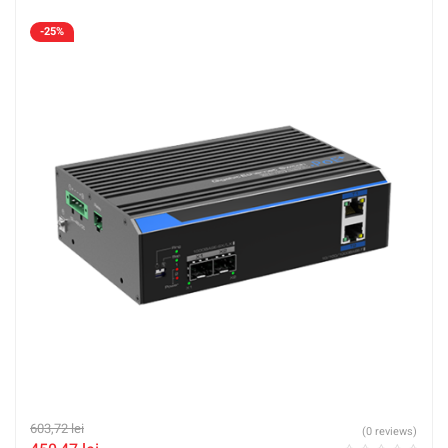
-25%
603,72
lei
(0 reviews)