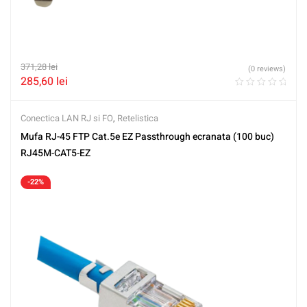
371,28
lei
(0 reviews)
285,60
lei
Conectica LAN RJ si FO
,
Retelistica
Mufa RJ-45 FTP Cat.5e EZ Passthrough ecranata (100 buc)
RJ45M-CAT5-EZ
-22%