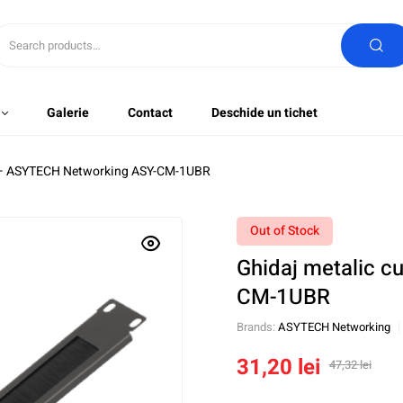
Galerie
Contact
Deschide un tichet
1U – ASYTECH Networking ASY-CM-1UBR
Out of Stock
Ghidaj metalic c
CM-1UBR
Brands:
ASYTECH Networking
31,20
lei
47,32
lei