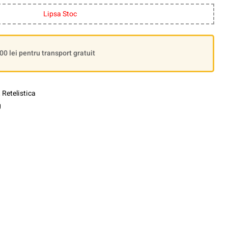
Lipsa Stoc
 lei pentru transport gratuit
,
Retelistica
g
le+
interest