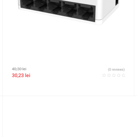
40,30
lei
(0 reviews)
30,23
lei