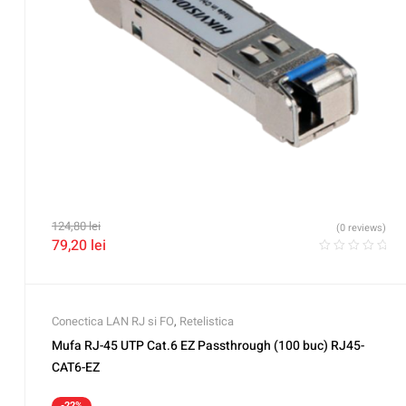
124,80
lei
(0 reviews)
79,20
lei
Conectica LAN RJ si FO
,
Retelistica
Mufa RJ-45 UTP Cat.6 EZ Passthrough (100 buc) RJ45-
CAT6-EZ
-22%