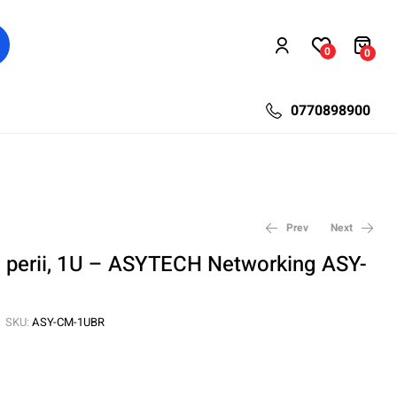
0
0
0770898900
Prev
Next
u perii, 1U – ASYTECH Networking ASY-
36,76
257,35
lei
lei
47,32
331,24
lei
lei
SKU:
ASY-CM-1UBR