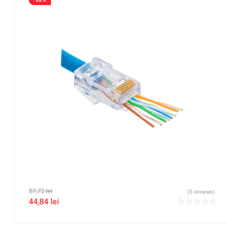
57,72
lei
(0 reviews)
44,84
lei