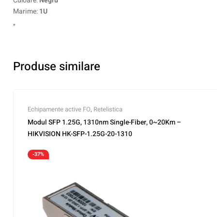
Culoare:
Negru
Marime:
1U
„
Produse similare
Echipamente active FO
,
Retelistica
Modul SFP 1.25G, 1310nm Single-Fiber, 0~20Km –
HIKVISION HK-SFP-1.25G-20-1310
-37%