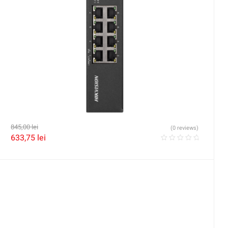
845,00
lei
(0 reviews)
633,75
lei