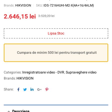
Brands:
HIKVISION
SKU:
IDS-7216HUHI-M2-X(4A+16/4ALM)
2.646,15
lei
3.528,20
lei
Lipsa Stoc
Cumpara de minim 500 lei pentru transport gratuit
Categories:
Inregistratoare video - DVR
,
Supraveghere video
Brands:
HIKVISION
Facebook
Twitter
Linkedin
Google+
Pinterest
Share:
Descriere