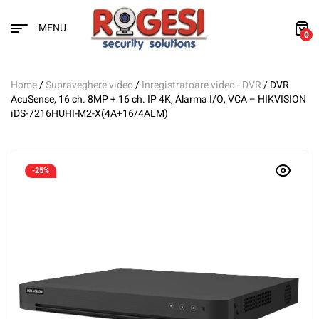
MENU
0
Home
/
Supraveghere video
/
Inregistratoare video - DVR
/ DVR
AcuSense, 16 ch. 8MP + 16 ch. IP 4K, Alarma I/O, VCA – HIKVISION
iDS-7216HUHI-M2-X(4A+16/4ALM)
-25%