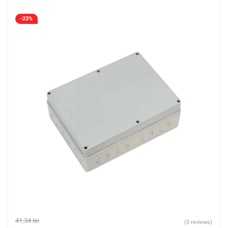
-23%
41,34
lei
(0 reviews)