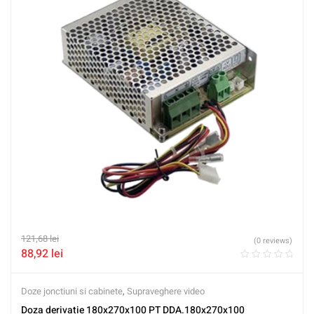
121,68
lei
(0 reviews)
88,92
lei
Doze jonctiuni si cabinete
,
Supraveghere video
Doza derivatie 180x270x100 PT DDA.180x270x100