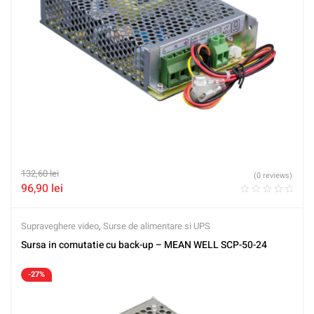
132,60
lei
(0 reviews)
96,90
lei
Supraveghere video
,
Surse de alimentare si UPS
Sursa in comutatie cu back-up – MEAN WELL SCP-50-24
-27%