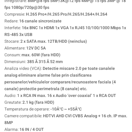
Inregistrare:
8MP@8 fps 5MP/3K@12 fps 4MP@ 15 fps 3MP @ 18
fps 1080p/720p@30 fps
Compresie:
H.265 Pro+/H.265 Pro/H.265/H.264+/H.264
Redare:
16 canale sincronizate
Interfete:
16x BNC 1x HDMI 1x VGA 1x RJ45 10/100/1000 Mbps 1x
RS-485 3x USB
Stocare:
2 x SATA max. 12TB/HDD (neinclus)
Alimentare:
12V DC 5A
Consum:
max. 60W (fara HDD)
Dimensiuni:
385 Ã 315 Ã 52 mm
Analiza video (VCA):
Detectie miscare 2.0 pe toate canalele
analog eliminare alarme false prin clasificarea
persoanelor/vehiculelor comparare/recunoastere faciala (4
canale) protectie perimetrala (8 canale) etc.
Audio:
1 x RCA IN max. 16 x Audio ‘over coaxial’ 1 x RCA OUT
Greutate:
2.1 kg (fara HDD)
Temperatura de operare:
-10Â°C ~ +55Â°C
Camere compatibile:
HDTVI AHD CVI CVBS Analog + 16 ch. IP max.
8MP
Alarma:
16 IN / 4 OUT