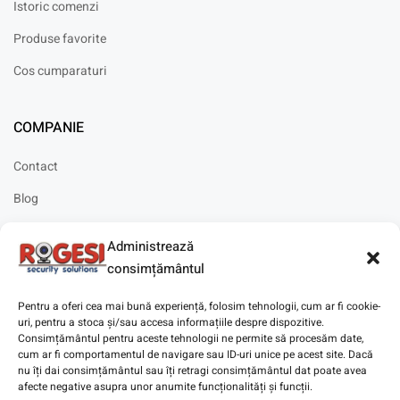
Istoric comenzi
Produse favorite
Cos cumparaturi
COMPANIE
Contact
Blog
Cariere
Administrează
Solicitare instalare
consimțământul
Pentru a oferi cea mai bună experiență, folosim tehnologii, cum ar fi cookie-
uri, pentru a stoca și/sau accesa informațiile despre dispozitive.
Consimțământul pentru aceste tehnologii ne permite să procesăm date,
cum ar fi comportamentul de navigare sau ID-uri unice pe acest site. Dacă
Copyright © 2025
Digitaz
.
nu îți dai consimțământul sau îți retragi consimțământul dat poate avea
afecte negative asupra unor anumite funcționalități și funcții.