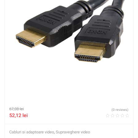
67,08
lei
(0 reviews)
52,12
lei
Cabluri si adaptoare video
,
Supraveghere video