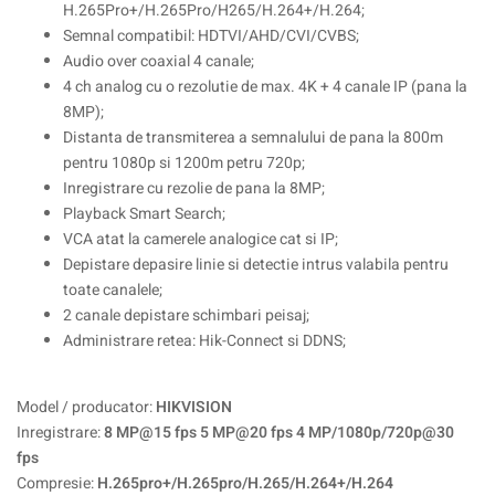
H.265Pro+/H.265Pro/H265/H.264+/H.264;
Semnal compatibil: HDTVI/AHD/CVI/CVBS;
Audio over coaxial 4 canale;
4 ch analog cu o rezolutie de max. 4K + 4 canale IP (pana la
8MP);
Distanta de transmiterea a semnalului de pana la 800m
pentru 1080p si 1200m petru 720p;
Inregistrare cu rezolie de pana la 8MP;
Playback Smart Search;
VCA atat la camerele analogice cat si IP;
Depistare depasire linie si detectie intrus valabila pentru
toate canalele;
2 canale depistare schimbari peisaj;
Administrare retea: Hik-Connect si DDNS;
Model / producator:
HIKVISION
Inregistrare:
8 MP@15 fps 5 MP@20 fps 4 MP/1080p/720p@30
fps
Compresie:
H.265pro+/H.265pro/H.265/H.264+/H.264