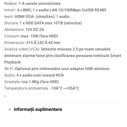
Redare:
1-4 canale sincronizate
Intrari:
4 x BNC; 1 x audio LAN 10/100Mbps 2xUSB RS485
Iesiri:
HDMI VGA- (simultan); 1 audio
Stocare:
1 x HDD SATA max 10TB (neinclus)
Alimentare:
12V DC 2A
Consum:
max. 10W (fara HDD)
Dimensiuni:
315 Ã 242 Ã 45 mm
Analiza video (VCA):
Detectie miscare 2.0 pe toate canalele
eliminare alarme false prin clasificarea persoane/vehicule Smart
Playback
Wi-Fi:
Optional prin intermediul unui adaptor USB-wireless.
Audio:
4 x audio over coaxial RCA
Greutate:
cca 1.8Kg (fara HDD)
Temperatura ambientala:
-10Â°C ~+55Â°C
„
Informații suplimentare