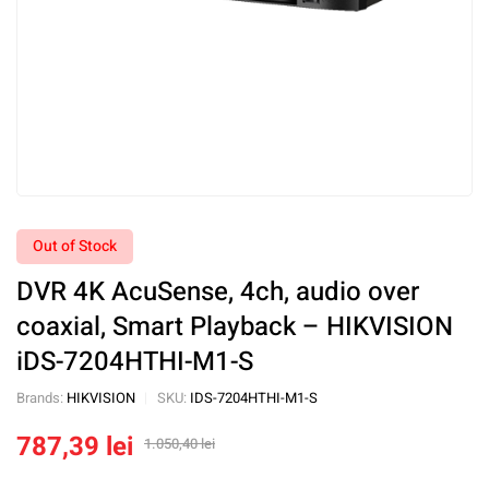
Out of Stock
DVR 4K AcuSense, 4ch, audio over
coaxial, Smart Playback – HIKVISION
iDS-7204HTHI-M1-S
Brands:
HIKVISION
SKU:
IDS-7204HTHI-M1-S
787,39
lei
1.050,40
lei