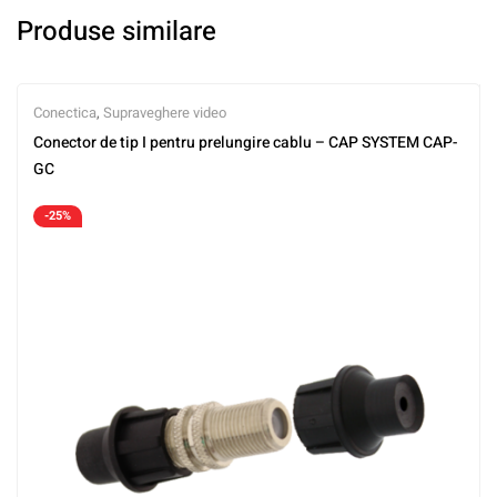
Produse similare
Conectica
,
Supraveghere video
Conector de tip I pentru prelungire cablu – CAP SYSTEM CAP-
GC
-25%