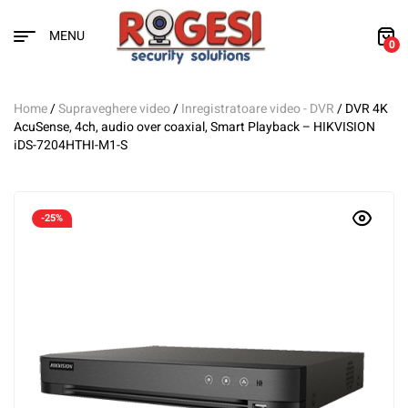
MENU
0
Home
/
Supraveghere video
/
Inregistratoare video - DVR
/ DVR 4K
AcuSense, 4ch, audio over coaxial, Smart Playback – HIKVISION
iDS-7204HTHI-M1-S
-25%