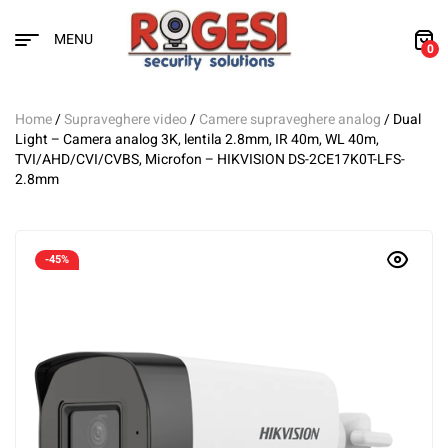
MENU
0
Home
/
Supraveghere video
/
Camere supraveghere analog
/ Dual
Light – Camera analog 3K, lentila 2.8mm, IR 40m, WL 40m,
TVI/AHD/CVI/CVBS, Microfon – HIKVISION DS-2CE17K0T-LFS-
2.8mm
-45%