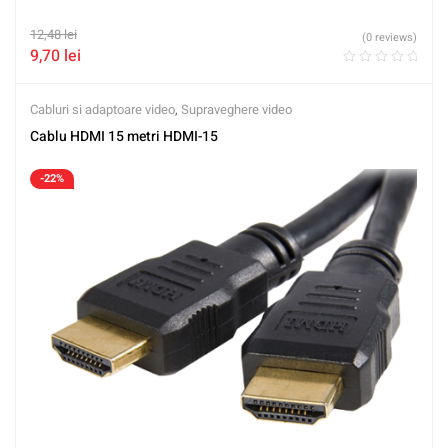
12,48
lei
(0 reviews)
9,70
lei
Cabluri si adaptoare video
,
Supraveghere video
Cablu HDMI 15 metri HDMI-15
-22%