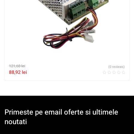
121,68
lei
(0 reviews)
88,92
lei
Primeste pe email oferte si ultimele
noutati