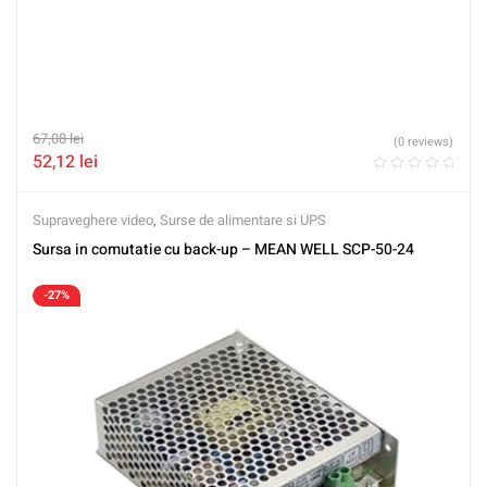
67,08
lei
(0 reviews)
52,12
lei
Supraveghere video
,
Surse de alimentare si UPS
Sursa in comutatie cu back-up – MEAN WELL SCP-50-24
-27%