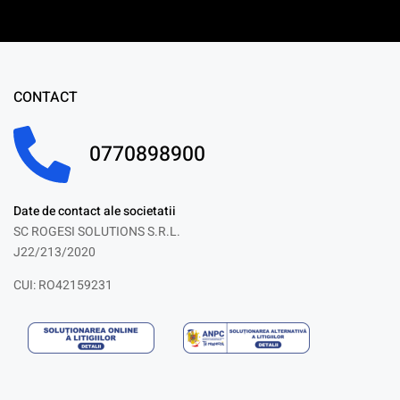
CONTACT
0770898900
Date de contact ale societatii
SC ROGESI SOLUTIONS S.R.L.
J22/213/2020
CUI: RO42159231