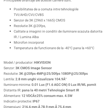
Principalele avantaje ale acestei camere sunt:
Posibilitatea de a comuta intre tehnologiile
TVI/AHD/CVI/CVBS
Senzor de 3K (2960 x 1665) CMOS
Rezolutie 3K @20fps,
Calitate a imaginii in conditii de iluminare scazuta datorita
IR / Lumina Alba
Microfon incorporat
Temperatura de functionare de la -40°C pana la +60°C
Model / producator:
HIKVISION
Senzor:
3K CMOS Image Sensor
Rezolutie:
3K @20fps 4MP@25/30fps 1080P@25/30fps
Lentila:
2.8 mm unghi vizualizare 104.9Â°
Iluminare minima:
0.01 Lux (F1.6 AGC ON) 0 Lux IR/WL pornit
Distanta IR:
pana la 40 metri Tehnologie Smart IR
Alimentare:
12 VDCÂ±25% consum max. 4.5W
Indicativ protectie:
IP67
Dimensiuni:
216.6 mm Ã 78.9 mm Ã 75.4 mm