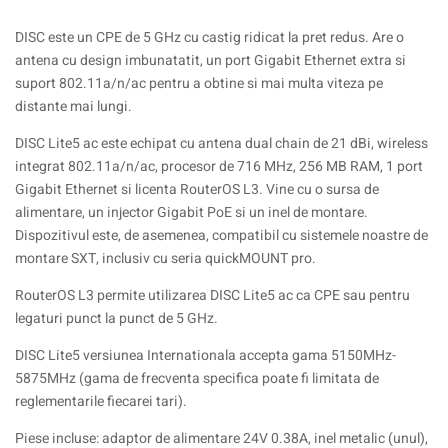
DISC este un CPE de 5 GHz cu castig ridicat la pret redus. Are o
antena cu design imbunatatit, un port Gigabit Ethernet extra si
suport 802.11a/n/ac pentru a obtine si mai multa viteza pe
distante mai lungi.
DISC Lite5 ac este echipat cu antena dual chain de 21 dBi, wireless
integrat 802.11a/n/ac, procesor de 716 MHz, 256 MB RAM, 1 port
Gigabit Ethernet si licenta RouterOS L3. Vine cu o sursa de
alimentare, un injector Gigabit PoE si un inel de montare.
Dispozitivul este, de asemenea, compatibil cu sistemele noastre de
montare SXT, inclusiv cu seria quickMOUNT pro.
RouterOS L3 permite utilizarea DISC Lite5 ac ca CPE sau pentru
legaturi punct la punct de 5 GHz.
DISC Lite5 versiunea Internationala accepta gama 5150MHz-
5875MHz (gama de frecventa specifica poate fi limitata de
reglementarile fiecarei tari).
Piese incluse: adaptor de alimentare 24V 0.38A, inel metalic (unul),