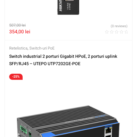
507,00
lei
(0 reviews)
354,00
lei
Retelistica
,
Switch-uri PoE
Switch industrial 2 porturi Gigabit HPoE, 2 porturi uplink
SFP/RJ45 – UTEPO UTP7202GE-POE
-25%