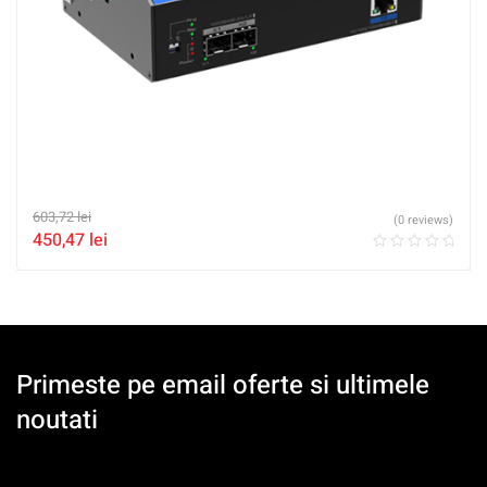
603,72
lei
(0 reviews)
450,47
lei
Primeste pe email oferte si ultimele
noutati