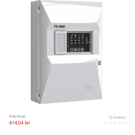
578,76
lei
(0 reviews)
414,04
lei