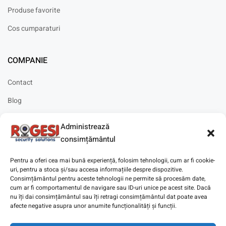
Produse favorite
Cos cumparaturi
COMPANIE
Contact
Blog
Cariere
Administrează
Solicitare instalare
consimțământul
Pentru a oferi cea mai bună experiență, folosim tehnologii, cum ar fi cookie-
uri, pentru a stoca și/sau accesa informațiile despre dispozitive.
Consimțământul pentru aceste tehnologii ne permite să procesăm date,
cum ar fi comportamentul de navigare sau ID-uri unice pe acest site. Dacă
Copyright © 2025
Digitaz
.
nu îți dai consimțământul sau îți retragi consimțământul dat poate avea
afecte negative asupra unor anumite funcționalități și funcții.