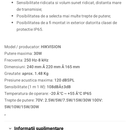
Sensibilitate ridicata si volum sunet ridicat, distanta mare
de transmisie;
Posibilitatea de a selecta mai multe trepte de putere;
Posibilitatea de a fi montat in exterior datorita clasei de
protectie IP65.
Model / producator:
HIKVISION
Putere maxima:
30W
Frecventa:
250 Hz-8 kHz
Dimensiuni:
240 mm Ã 220 mm Ã 165 mm
Greutate:
aprox. 1.48 Kg
Presiune acustica maxima:
120 dBSPL
Sensibilitate (1 m 1 W):
108dBÂ±3dB
Temperatura de operare:
-20 Â°C ~ +55 Â°C IP65
Trepte de putere:
70V: 2.5W/5W/7.5W/15W/30W 100V:
5W/10W/15W/30W
„
Informații suplimentare