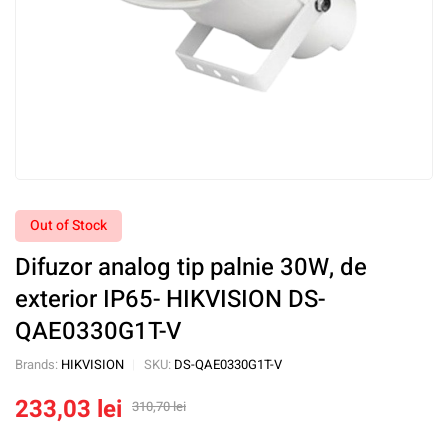
Out of Stock
Difuzor analog tip palnie 30W, de
exterior IP65- HIKVISION DS-
QAE0330G1T-V
Brands:
HIKVISION
SKU:
DS-QAE0330G1T-V
233,03
lei
310,70
lei