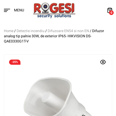
MENU
0
Home
/
Detectie incendiu
/
Difuzoare EN54 si non EN
/ Difuzor
analog tip palnie 30W, de exterior IP65- HIKVISION DS-
QAE0330G1T-V
-25%