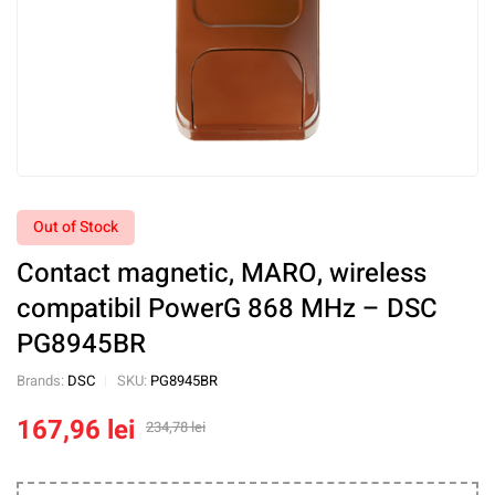
Out of Stock
Contact magnetic, MARO, wireless
compatibil PowerG 868 MHz – DSC
PG8945BR
Brands:
DSC
SKU:
PG8945BR
167,96
lei
234,78
lei