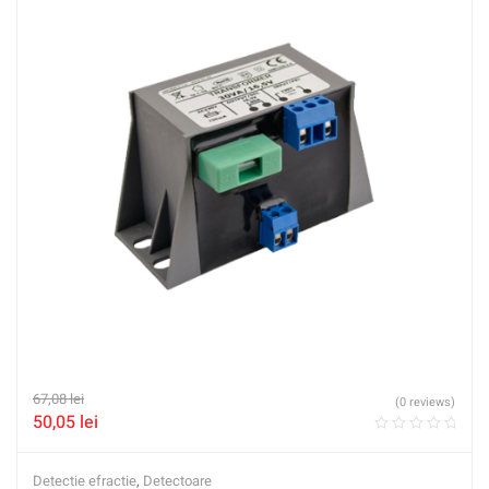
67,08
lei
(0 reviews)
50,05
lei
Detectie efractie
,
Detectoare