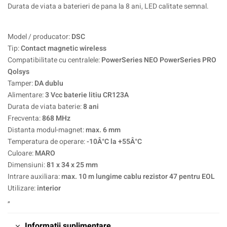
Durata de viata a baterieri de pana la 8 ani, LED calitate semnal.
Model / producator:
DSC
Tip:
Contact magnetic wireless
Compatibilitate cu centralele:
PowerSeries NEO PowerSeries PRO
Qolsys
Tamper:
DA dublu
Alimentare:
3 Vcc baterie litiu CR123A
Durata de viata baterie:
8 ani
Frecventa:
868 MHz
Distanta modul-magnet:
max. 6 mm
Temperatura de operare:
-10Â°C la +55Â°C
Culoare:
MARO
Dimensiuni:
81 x 34 x 25 mm
Intrare auxiliara:
max. 10 m lungime cablu rezistor 47 pentru EOL
Utilizare:
interior
„
Informații suplimentare