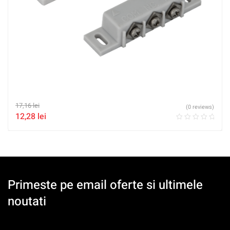
17,16
lei
(0 reviews)
12,28
lei
Primeste pe email oferte si ultimele
noutati