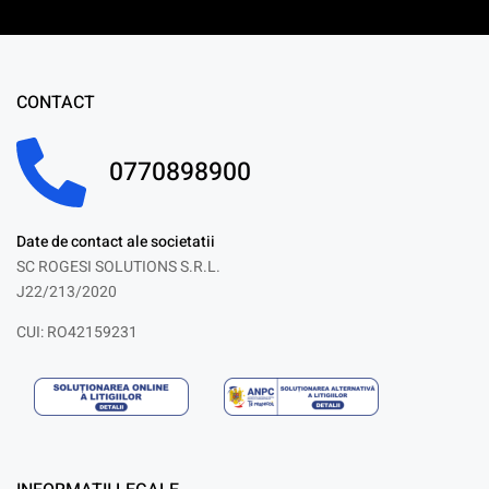
CONTACT
0770898900
Date de contact ale societatii
SC ROGESI SOLUTIONS S.R.L.
J22/213/2020
CUI: RO42159231