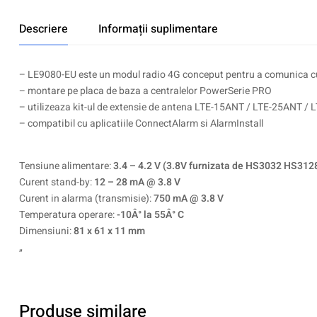
Descriere
Informații suplimentare
– LE9080-EU este un modul radio 4G conceput pentru a comunica cu
– montare pe placa de baza a centralelor PowerSerie PRO
– utilizeaza kit-ul de extensie de antena LTE-15ANT / LTE-25ANT /
– compatibil cu aplicatiile ConnectAlarm si AlarmInstall
Tensiune alimentare:
3.4 – 4.2 V (3.8V furnizata de HS3032 HS31
Curent stand-by:
12 – 28 mA @ 3.8 V
Curent in alarma (transmisie):
750 mA @ 3.8 V
Temperatura operare:
-10Â° la 55Â° C
Dimensiuni:
81 x 61 x 11 mm
„
Produse similare