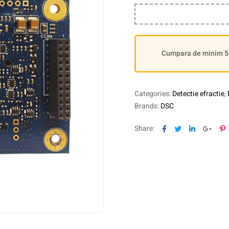
Cumpara de minim 500
Categories:
Detectie efractie
,
Brands:
DSC
Facebook
Twitter
Linkedin
Goog
P
Share: