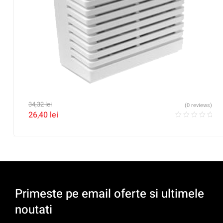
34,32
lei
(0 reviews)
26,40
lei
Primeste pe email oferte si ultimele
noutati