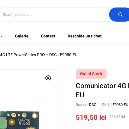
Galerie
Contact
Deschide un tichet
 4G LTE PowerSeries PRO – DSC LE9080-EU
Out of Stock
Comunicator 4G 
EU
Brands:
DSC
SKU:
LE9080-EU
519,50
lei
726,18
lei