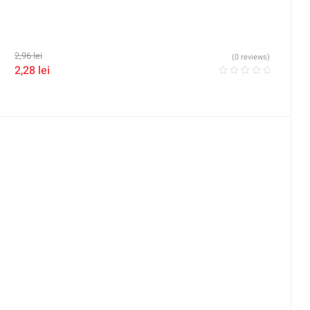
2,96
lei
(0 reviews)
2,28
lei