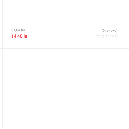
21,84
lei
(0 reviews)
14,40
lei