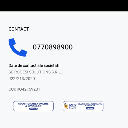
CONTACT
0770898900
Date de contact ale societatii
SC ROGESI SOLUTIONS S.R.L.
J22/213/2020
CUI: RO42159231