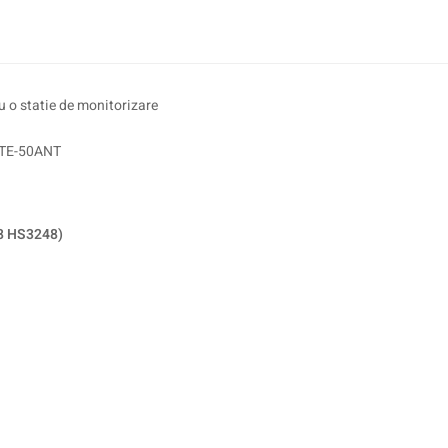
 o statie de monitorizare
 LTE-50ANT
28 HS3248)