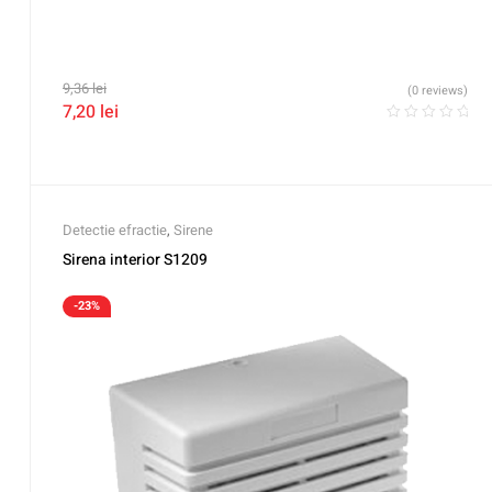
9,36
lei
(0 reviews)
7,20
lei
Detectie efractie
,
Sirene
Sirena interior S1209
-23%