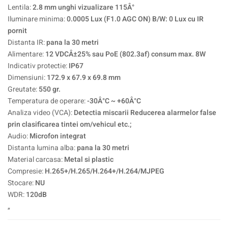
Lentila:
2.8 mm unghi vizualizare 115Â°
Iluminare minima:
0.0005 Lux (F1.0 AGC ON) B/W: 0 Lux cu IR
pornit
Distanta IR:
pana la 30 metri
Alimentare:
12 VDCÂ±25% sau PoE (802.3af) consum max. 8W
Indicativ protectie:
IP67
Dimensiuni:
172.9 x 67.9 x 69.8 mm
Greutate:
550 gr.
Temperatura de operare:
-30Â°C ~ +60Â°C
Analiza video (VCA):
Detectia miscarii Reducerea alarmelor false
prin clasificarea tintei om/vehicul etc.;
Audio:
Microfon integrat
Distanta lumina alba:
pana la 30 metri
Material carcasa:
Metal si plastic
Compresie:
H.265+/H.265/H.264+/H.264/MJPEG
Stocare:
NU
WDR:
120dB
„