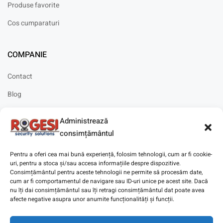
Produse favorite
Cos cumparaturi
COMPANIE
Contact
Blog
Cariere
Administrează
Solicitare instalare
consimțământul
Pentru a oferi cea mai bună experiență, folosim tehnologii, cum ar fi cookie-
uri, pentru a stoca și/sau accesa informațiile despre dispozitive.
Consimțământul pentru aceste tehnologii ne permite să procesăm date,
cum ar fi comportamentul de navigare sau ID-uri unice pe acest site. Dacă
Copyright © 2025
Digitaz
.
nu îți dai consimțământul sau îți retragi consimțământul dat poate avea
afecte negative asupra unor anumite funcționalități și funcții.