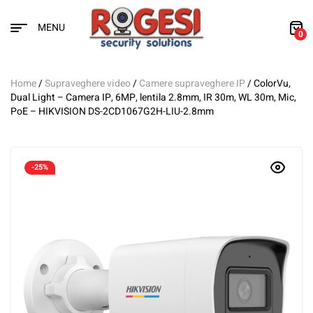
MENU
0
Home
/
Supraveghere video
/
Camere supraveghere IP
/ ColorVu,
Dual Light – Camera IP, 6MP, lentila 2.8mm, IR 30m, WL 30m, Mic,
PoE – HIKVISION DS-2CD1067G2H-LIU-2.8mm
-25%