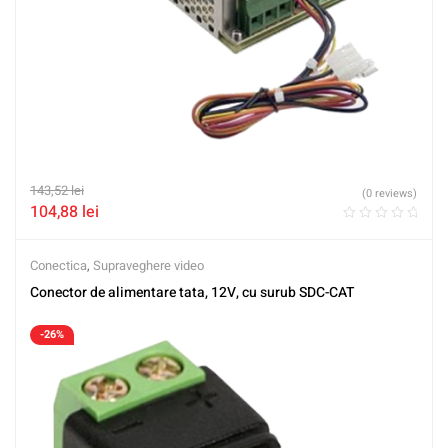
143,52
lei
(0 reviews)
104,88
lei
Conectica
,
Supraveghere video
Conector de alimentare tata, 12V, cu surub SDC-CAT
-26%