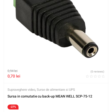
0,94
lei
(0 reviews)
0,70
lei
Supraveghere video
,
Surse de alimentare si UPS
Sursa in comutatie cu back-up MEAN WELL SCP-75-12
-27%