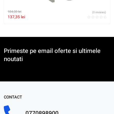
184,08
lei
(0 reviews)
137,35
lei
Primeste pe email oferte si ultimele
noutati
CONTACT
0770898900