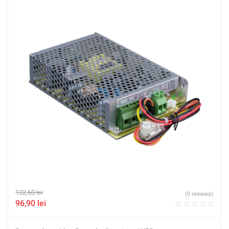
132,60
lei
(0 reviews)
96,90
lei