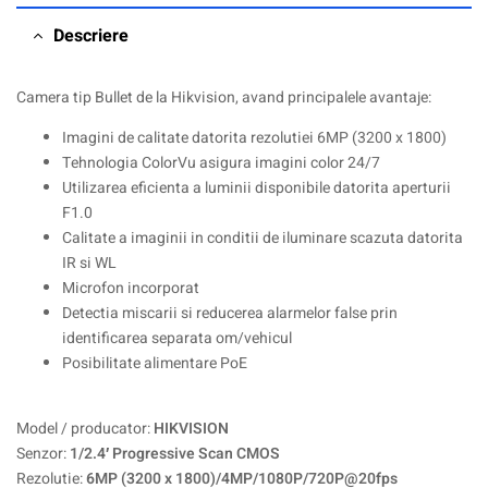
Descriere
Camera tip Bullet de la Hikvision, avand principalele avantaje:
Imagini de calitate datorita rezolutiei 6MP (3200 x 1800)
Tehnologia ColorVu asigura imagini color 24/7
Utilizarea eficienta a luminii disponibile datorita aperturii
F1.0
Calitate a imaginii in conditii de iluminare scazuta datorita
IR si WL
Microfon incorporat
Detectia miscarii si reducerea alarmelor false prin
identificarea separata om/vehicul
Posibilitate alimentare PoE
Model / producator:
HIKVISION
Senzor:
1/2.4′ Progressive Scan CMOS
Rezolutie:
6MP (3200 x 1800)/4MP/1080P/720P@20fps