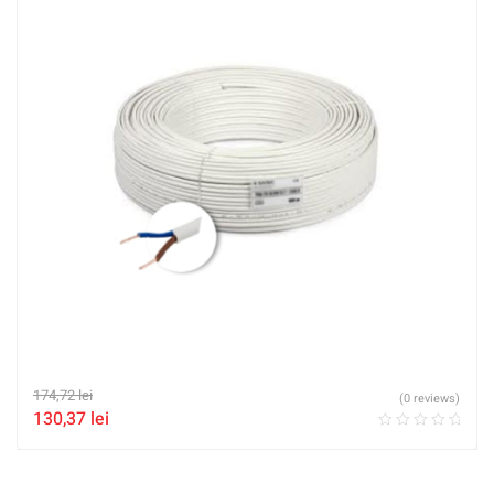
174,72
lei
(0 reviews)
130,37
lei