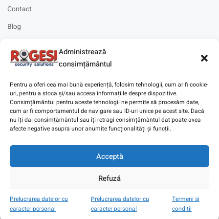
Contact
Blog
Cariere
Administrează
Solicitare instalare
consimțământul
Pentru a oferi cea mai bună experiență, folosim tehnologii, cum ar fi cookie-
uri, pentru a stoca și/sau accesa informațiile despre dispozitive.
Consimțământul pentru aceste tehnologii ne permite să procesăm date,
cum ar fi comportamentul de navigare sau ID-uri unice pe acest site. Dacă
Copyright © 2025
Digitaz
.
nu îți dai consimțământul sau îți retragi consimțământul dat poate avea
afecte negative asupra unor anumite funcționalități și funcții.
Acceptă
Refuză
Prelucrarea datelor cu
Prelucrarea datelor cu
Termeni si
caracter personal
caracter personal
conditii
Magazin
Cont
Wishlist
Search