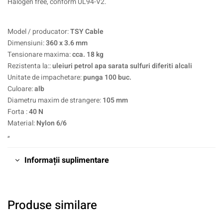
Halogen free, conform UL94-V2.
Model / producator:
TSY Cable
Dimensiuni:
360 x 3.6 mm
Tensionare maxima:
cca. 18 kg
Rezistenta la::
uleiuri petrol apa sarata sulfuri diferiti alcali
Unitate de impachetare:
punga 100 buc.
Culoare:
alb
Diametru maxim de strangere:
105 mm
Forta :
40 N
Material:
Nylon 6/6
„
Informații suplimentare
Produse similare