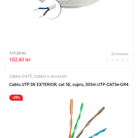
137,28
lei
(0 reviews)
102,43
lei
Cabluri DATE
,
Cabluri si accesorii
Cablu UTP DE EXTERIOR, cat 5E, cupru, 305m UTP-CAT5e-GR4
-25%