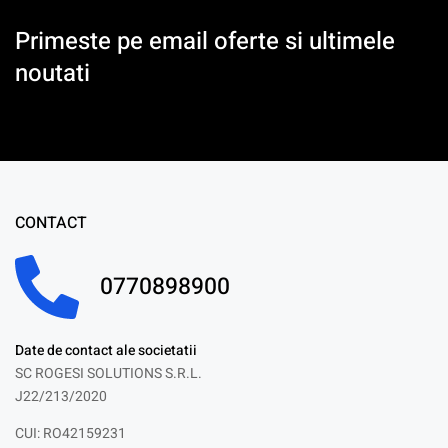
Primeste pe email oferte si ultimele
noutati
CONTACT
0770898900
Date de contact ale societatii
SC ROGESI SOLUTIONS S.R.L.
J22/213/2020
CUI: RO42159231