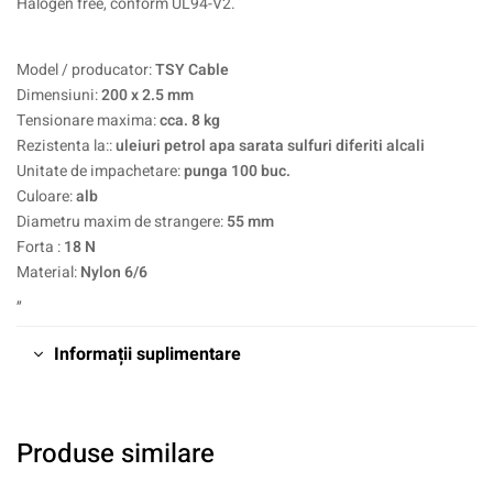
Halogen free, conform UL94-V2.
Model / producator:
TSY Cable
Dimensiuni:
200 x 2.5 mm
Tensionare maxima:
cca. 8 kg
Rezistenta la::
uleiuri petrol apa sarata sulfuri diferiti alcali
Unitate de impachetare:
punga 100 buc.
Culoare:
alb
Diametru maxim de strangere:
55 mm
Forta :
18 N
Material:
Nylon 6/6
„
Informații suplimentare
Produse similare