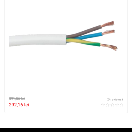
391,56
lei
(0 reviews)
292,16
lei