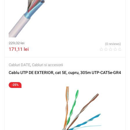
229,32
lei
(0 reviews)
171,11
lei
Cabluri DATE
,
Cabluri si accesorii
Cablu UTP DE EXTERIOR, cat 5E, cupru, 305m UTP-CAT5e-GR4
-25%