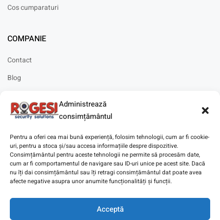
Cos cumparaturi
COMPANIE
Contact
Blog
Cariere
Administrează
Solicitare instalare
consimțământul
Pentru a oferi cea mai bună experiență, folosim tehnologii, cum ar fi cookie-
uri, pentru a stoca și/sau accesa informațiile despre dispozitive.
Consimțământul pentru aceste tehnologii ne permite să procesăm date,
cum ar fi comportamentul de navigare sau ID-uri unice pe acest site. Dacă
Copyright © 2025
Digitaz
.
nu îți dai consimțământul sau îți retragi consimțământul dat poate avea
afecte negative asupra unor anumite funcționalități și funcții.
Acceptă