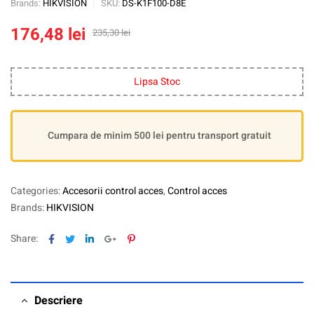
Brands:
HIKVISION
SKU:
DS-K1F100-D8E
176,48
lei
235,30
lei
Lipsa Stoc
Cumpara de minim 500 lei pentru transport gratuit
Categories:
Accesorii control acces
,
Control acces
Brands:
HIKVISION
Facebook
Twitter
Linkedin
Google+
Pinterest
Share:
Descriere