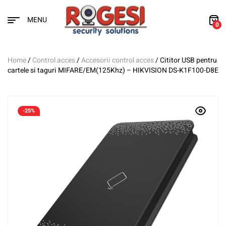
MENU
0
Home
/
Control acces
/
Accesorii control acces
/ Cititor USB pentru
cartele si taguri MIFARE/EM(125Khz) – HIKVISION DS-K1F100-D8E
-25%