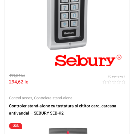
411,84
lei
(0 reviews)
294,62
lei
Control acces
,
Controlere stand-alone
Controler stand-alone cu tastatura si cititor card, carcasa
antivandal – SEBURY SEB-K2
-23%