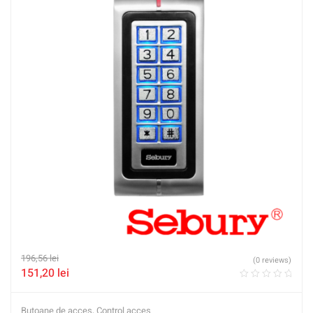
196,56
lei
(0 reviews)
151,20
lei
Butoane de acces
,
Control acces