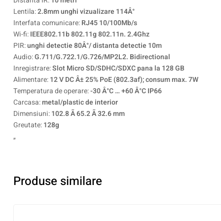
Distanta IR:
10 metri
Lentila:
2.8mm unghi vizualizare 114Â°
Interfata comunicare:
RJ45 10/100Mb/s
Wi-fi:
IEEE802.11b 802.11g 802.11n. 2.4Ghz
PIR:
unghi detectie 80Â°/ distanta detectie 10m
Audio:
G.711/G.722.1/G.726/MP2L2. Bidirectional
Inregistrare:
Slot Micro SD/SDHC/SDXC pana la 128 GB
Alimentare:
12 V DC Â± 25% PoE (802.3af); consum max. 7W
Temperatura de operare:
-30 Â°C … +60 Â°C IP66
Carcasa:
metal/plastic de interior
Dimensiuni:
102.8 Ã 65.2 Ã 32.6 mm
Greutate:
128g
„
Produse similare