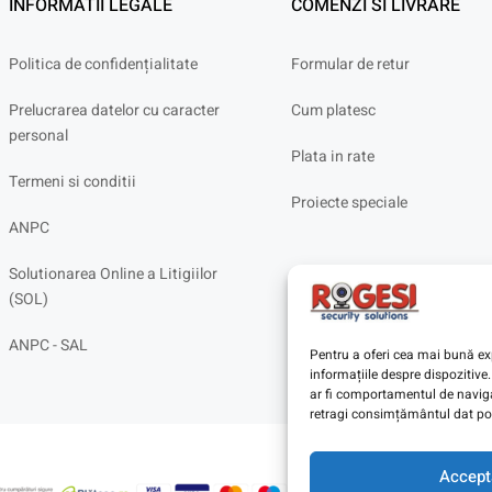
INFORMATII LEGALE
COMENZI SI LIVRARE
Politica de confidențialitate
Formular de retur
Prelucrarea datelor cu caracter
Cum platesc
personal
Plata in rate
Termeni si conditii
Proiecte speciale
ANPC
Solutionarea Online a Litigiilor
(SOL)
ANPC - SAL
Pentru a oferi cea mai bună exp
informațiile despre dispoziti
ar fi comportamentul de navigar
retragi consimțământul dat poa
Accept