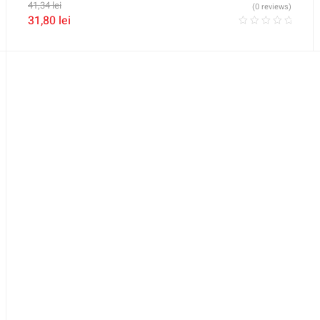
41,34
lei
(0 reviews)
31,80
lei