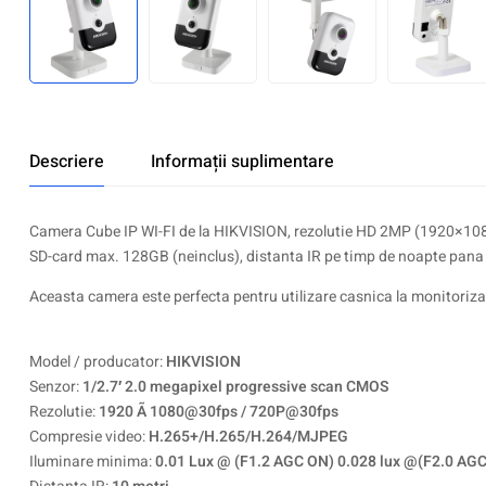
Descriere
Informații suplimentare
Camera Cube IP WI-FI de la HIKVISION, rezolutie HD 2MP (1920×1080)
SD-card max. 128GB (neinclus), distanta IR pe timp de noapte pana 
Aceasta camera este perfecta pentru utilizare casnica la monitoriza
Model / producator:
HIKVISION
Senzor:
1/2.7′ 2.0 megapixel progressive scan CMOS
Rezolutie:
1920 Ã 1080@30fps / 720P@30fps
Compresie video:
H.265+/H.265/H.264/MJPEG
Iluminare minima:
0.01 Lux @ (F1.2 AGC ON) 0.028 lux @(F2.0 AGC 