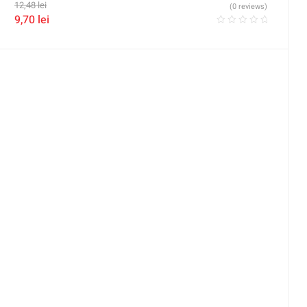
12,48
lei
(0 reviews)
9,70
lei