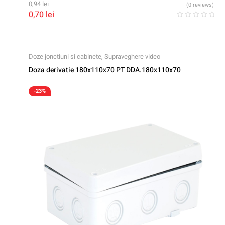
0,94
lei
(0 reviews)
0,70
lei
Doze jonctiuni si cabinete
,
Supraveghere video
Doza derivatie 180x110x70 PT DDA.180x110x70
-23%