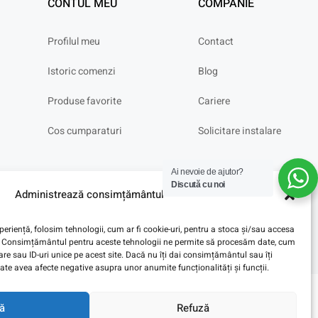
CONTUL MEU
COMPANIE
Profilul meu
Contact
Istoric comenzi
Blog
Produse favorite
Cariere
Cos cumparaturi
Solicitare instalare
Ai nevoie de ajutor?
Discută cu noi
Administrează consimțământul
eriență, folosim tehnologii, cum ar fi cookie-uri, pentru a stoca și/sau accesa
ve. Consimțământul pentru aceste tehnologii ne permite să procesăm date, cum
e sau ID-uri unice pe acest site. Dacă nu îți dai consimțământul sau îți
te avea afecte negative asupra unor anumite funcționalități și funcții.
ă
Refuză