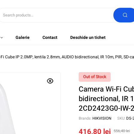
Galerie
Contact
Deschide un tichet
Fi Cube IP 2.0MP, lentila 2.8mm, AUDIO bidirectional, IR 10m, PIR, S
Out of Stock
Camera Wi-Fi Cub
bidirectional, IR
2CD2423G0-IW-
Brands:
HIKVISION
SKU:
DS-
416,80
lei
556,40
lei