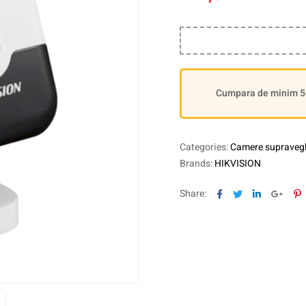
Cumpara de minim 500
Categories:
Camere supravegh
Brands:
HIKVISION
Facebook
Twitter
Linkedin
Goog
P
Share: