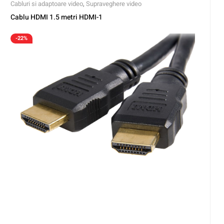
Cabluri si adaptoare video
,
Supraveghere video
Cablu HDMI 1.5 metri HDMI-1
-22%