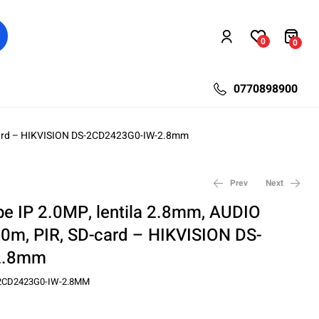
0
0
0770898900
D-card – HIKVISION DS-2CD2423G0-IW-2.8mm
Prev
Next
e IP 2.0MP, lentila 2.8mm, AUDIO
 10m, PIR, SD-card – HIKVISION DS-
460,80
1.154,40
lei
lei
734,50
1.539,20
lei
lei
2.8mm
2CD2423G0-IW-2.8MM