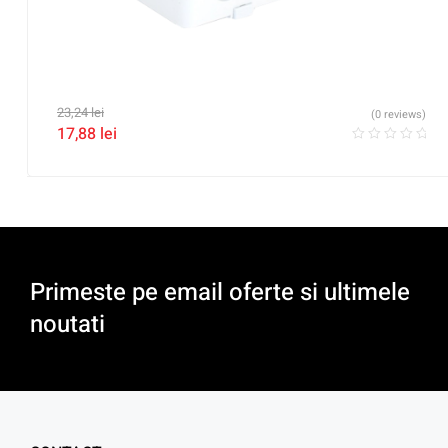
23,24
lei
(0 reviews)
17,88
lei
Primeste pe email oferte si ultimele
noutati