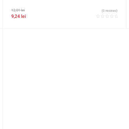
12,01
lei
(0 reviews)
9,24
lei