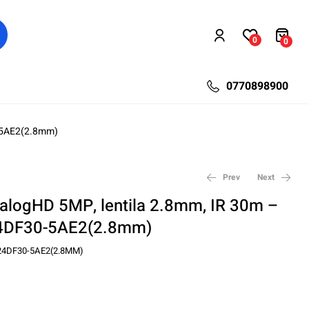
0
0
0770898900
0-5AE2(2.8mm)
Prev
Next
alogHD 5MP, lentila 2.8mm, IR 30m –
4DF30-5AE2(2.8mm)
67,26
78,98
lei
lei
92,04
150,80
lei
lei
24DF30-5AE2(2.8MM)