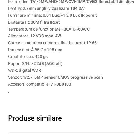
Iesiri video:
TVI-5MP/AHD-5MP/CVI-4MP/CVBS Selectabil din dip-s
Lentila:
2.8mm unghi vizualizare 104.3Â°
Iluminare minima:
0.01 Lux/F1.2 0 Lux IR pornit
Distanta IR:
30M filtru IRcut
Temperatura de functionare:
-30Â°C~60Â°C
Alimentare:
12 VDC max. 4W
Carcasa:
metalica culoare alba tip ‘turret’ IP 66
Dimensiuni:
Ã 95.7 x 108 mm
Greutate:
cca. 420 gr.
Raport S/N:
> 52dB (AGC off)
WDR:
digital WDR
Senzor:
1/2.7′ 5MP sensor CMOS progressive scan
Accesorii compatibile:
VT-JB0103
„
Produse similare