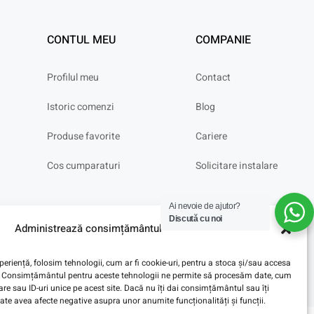
CONTUL MEU
COMPANIE
Profilul meu
Contact
Istoric comenzi
Blog
Produse favorite
Cariere
Cos cumparaturi
Solicitare instalare
Ai nevoie de ajutor?
Discută cu noi
Administrează consimțământul
eriență, folosim tehnologii, cum ar fi cookie-uri, pentru a stoca și/sau accesa
ve. Consimțământul pentru aceste tehnologii ne permite să procesăm date, cum
e sau ID-uri unice pe acest site. Dacă nu îți dai consimțământul sau îți
te avea afecte negative asupra unor anumite funcționalități și funcții.