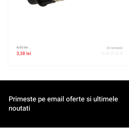
4,52
lei
(0 reviews)
3,38
lei
Primeste pe email oferte si ultimele
noutati