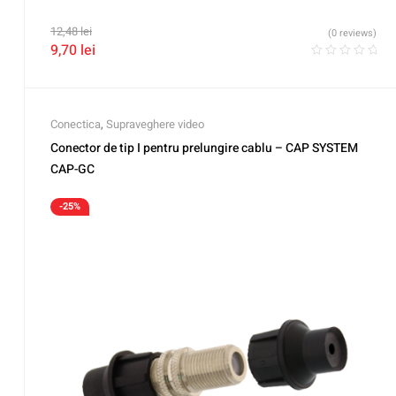
12,48
lei
(0 reviews)
9,70
lei
Conectica
,
Supraveghere video
Conector de tip I pentru prelungire cablu – CAP SYSTEM
CAP-GC
-25%