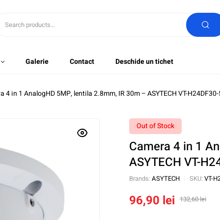
Galerie
Contact
Deschide un tichet
a 4 in 1 AnalogHD 5MP, lentila 2.8mm, IR 30m – ASYTECH VT-H24DF3
Out of Stock
Camera 4 in 1 An
ASYTECH VT-H2
Brands:
ASYTECH
SKU:
VT-H
96,90
lei
132,60
lei