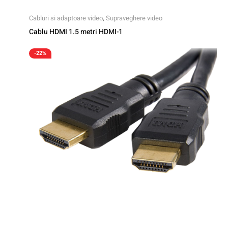
Cabluri si adaptoare video
,
Supraveghere video
Cablu HDMI 1.5 metri HDMI-1
-22%