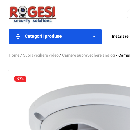
Categorii produse
Instalare
Home
/
Supraveghere video
/
Camere supraveghere analog
/ Camer
-27%