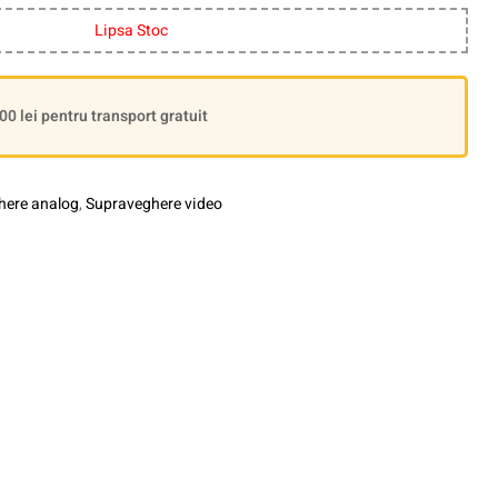
Lipsa Stoc
 lei pentru transport gratuit
here analog
,
Supraveghere video
le+
interest