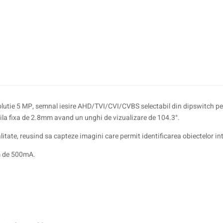
e 5 MP, semnal iesire AHD/TVI/CVI/CVBS selectabil din dipswitch pe cabl
ila fixa de 2.8mm avand un unghi de vizualizare de 104.3°.
litate, reusind sa capteze imagini care permit identificarea obiectelor in
m de 500mA.