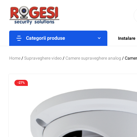
Categorii produse
Instalare
Home
/
Supraveghere video
/
Camere supraveghere analog
/ Camer
-27%