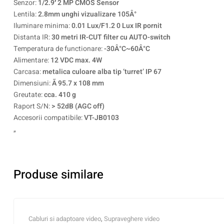
Senzor:
1/2.9′ 2 MP CMOS Sensor
Lentila:
2.8mm unghi vizualizare 105Â°
Iluminare minima:
0.01 Lux/F1.2 0 Lux IR pornit
Distanta IR:
30 metri IR-CUT filter cu AUTO-switch
Temperatura de functionare:
-30Â°C~60Â°C
Alimentare:
12 VDC max. 4W
Carcasa:
metalica culoare alba tip ‘turret’ IP 67
Dimensiuni:
Ã 95.7 x 108 mm
Greutate:
cca. 410 g
Raport S/N:
> 52dB (AGC off)
Accesorii compatibile:
VT-JB0103
„
Produse similare
Cabluri si adaptoare video
,
Supraveghere video