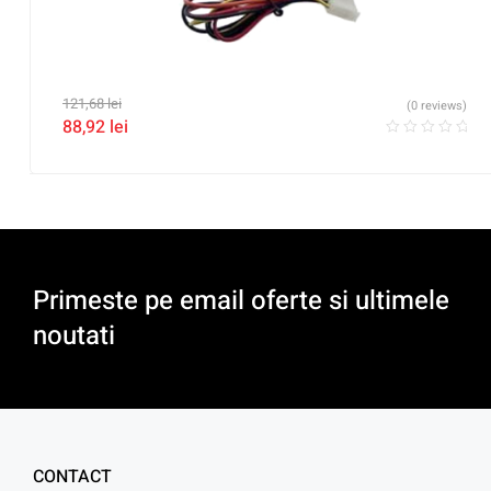
121,68
lei
(0 reviews)
88,92
lei
Primeste pe email oferte si ultimele
noutati
CONTACT