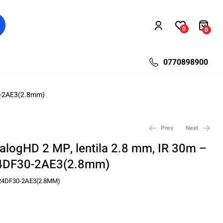
0
0
0770898900
30-2AE3(2.8mm)
Prev
Next
alogHD 2 MP, lentila 2.8 mm, IR 30m –
4DF30-2AE3(2.8mm)
57,04
96,90
lei
lei
76,44
132,60
lei
lei
24DF30-2AE3(2.8MM)