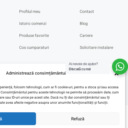
Profilul meu
Contact
Istoric comenzi
Blog
Produse favorite
Cariere
Cos cumparaturi
Solicitare instalare
Ai nevoie de ajutor?
Discută cu noi
Administrează consimțământul
eriență, folosim tehnologii, cum ar fi cookie-uri, pentru a stoca și/sau accesa
ve. Consimțământul pentru aceste tehnologii ne permite să procesăm date, cum
e sau ID-uri unice pe acest site. Dacă nu îți dai consimțământul sau îți
te avea afecte negative asupra unor anumite funcționalități și funcții.
ă
Refuză