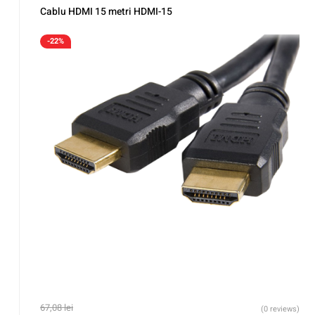
Cablu HDMI 15 metri HDMI-15
-22%
67,08
lei
(0 reviews)