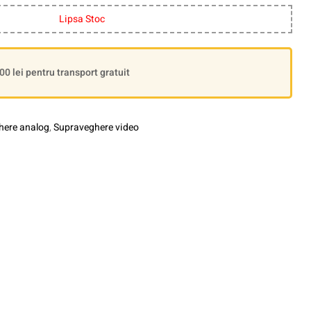
Lipsa Stoc
 lei pentru transport gratuit
here analog
,
Supraveghere video
le+
interest