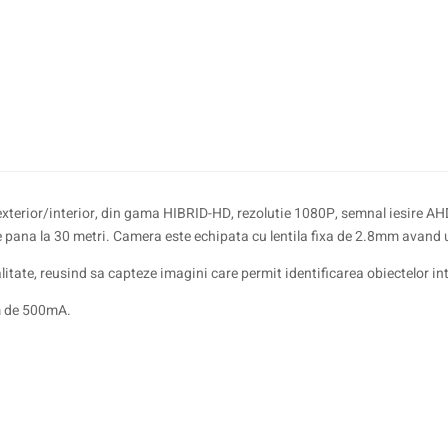
terior/interior, din gama HIBRID-HD, rezolutie 1080P, semnal iesire AH
 de pana la 30 metri. Camera este echipata cu lentila fixa de 2.8mm avand 
litate, reusind sa capteze imagini care permit identificarea obiectelor in
m de 500mA.