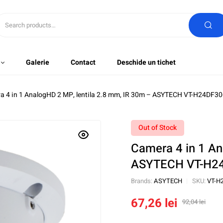
Galerie
Contact
Deschide un tichet
a 4 in 1 AnalogHD 2 MP, lentila 2.8 mm, IR 30m – ASYTECH VT-H24DF
Out of Stock
Camera 4 in 1 An
ASYTECH VT-H2
Brands:
ASYTECH
SKU:
VT-H
67,26
lei
92,04
lei