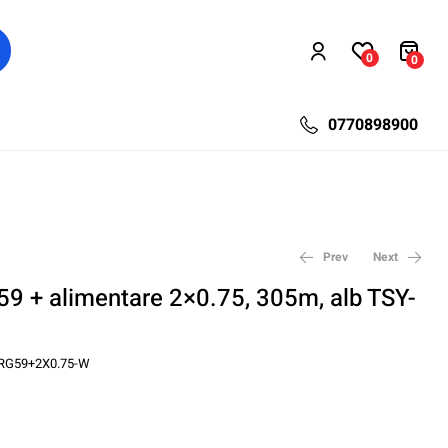
0
0
0770898900
Prev
Next
59 + alimentare 2×0.75, 305m, alb TSY-
657,60
133,86
lei
lei
854,88
179,40
lei
lei
RG59+2X0.75-W