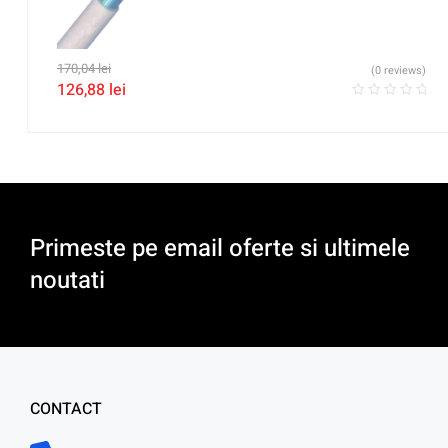
170,04
lei
(0 reviews)
126,88
lei
Primeste pe email oferte si ultimele
noutati
CONTACT