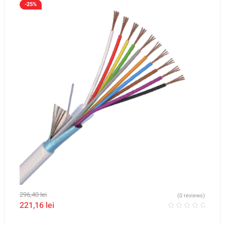
-25%
296,40
lei
(0 reviews)
221,16
lei