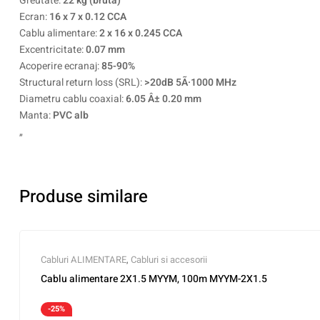
Greutate:
22 kg (bruta)
Ecran:
16 x 7 x 0.12 CCA
Cablu alimentare:
2 x 16 x 0.245 CCA
Excentricitate:
0.07 mm
Acoperire ecranaj:
85-90%
Structural return loss (SRL):
>20dB 5Ã·1000 MHz
Diametru cablu coaxial:
6.05 Â± 0.20 mm
Manta:
PVC alb
„
Produse similare
Cabluri ALIMENTARE
,
Cabluri si accesorii
Cablu alimentare 2X1.5 MYYM, 100m MYYM-2X1.5
-25%