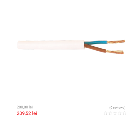
280,80
lei
(0 reviews)
209,52
lei