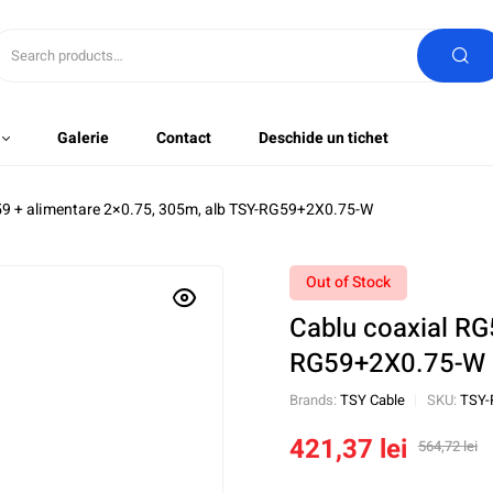
Galerie
Contact
Deschide un tichet
59 + alimentare 2×0.75, 305m, alb TSY-RG59+2X0.75-W
Out of Stock
Cablu coaxial RG
RG59+2X0.75-W
Brands:
TSY Cable
SKU:
TSY-
421,37
lei
564,72
lei