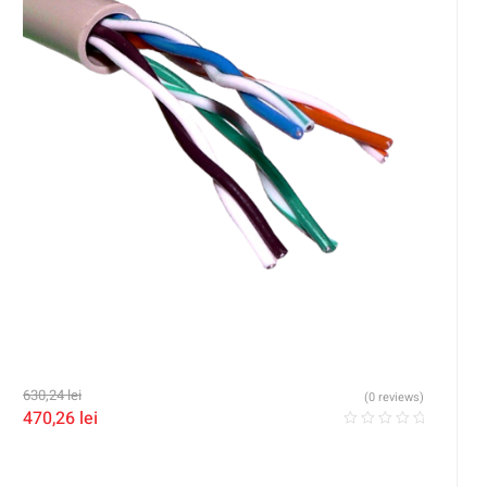
630,24
lei
(0 reviews)
470,26
lei