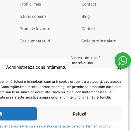
Profilul meu
Contact
Istoric comenzi
Blog
Produse favorite
Cariere
Cos cumparaturi
Solicitare instalare
Ai nevoie de ajutor?
Discută cu noi
Administrează consimțământul
eriență, folosim tehnologii, cum ar fi cookie-uri, pentru a stoca și/sau accesa
ve. Consimțământul pentru aceste tehnologii ne permite să procesăm date, cum
e sau ID-uri unice pe acest site. Dacă nu îți dai consimțământul sau îți
te avea afecte negative asupra unor anumite funcționalități și funcții.
ă
Refuză
racter personal
Prelucrarea datelor cu caracter personal
Termeni si conditii