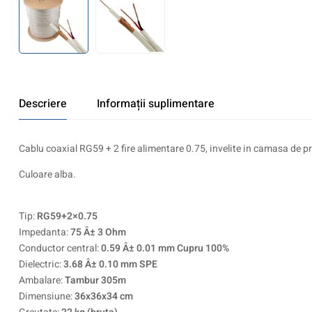
Descriere
Informații suplimentare
Cablu coaxial RG59 + 2 fire alimentare 0.75, invelite in camasa de p
Culoare alba.
Tip:
RG59+2×0.75
Impedanta:
75 Â± 3 Ohm
Conductor central:
0.59 Â± 0.01 mm Cupru 100%
Dielectric:
3.68 Â± 0.10 mm SPE
Ambalare:
Tambur 305m
Dimensiune:
36x36x34 cm