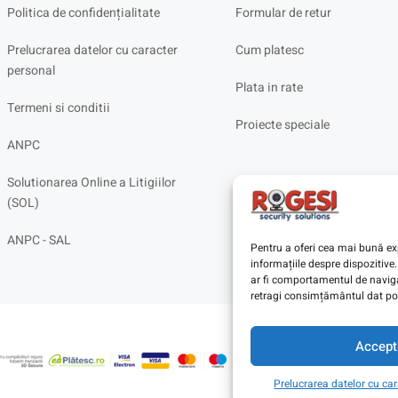
Politica de confidențialitate
Formular de retur
Prelucrarea datelor cu caracter
Cum platesc
personal
Plata in rate
Termeni si conditii
Proiecte speciale
ANPC
Solutionarea Online a Litigiilor
(SOL)
ANPC - SAL
Pentru a oferi cea mai bună exp
informațiile despre dispoziti
ar fi comportamentul de navigar
retragi consimțământul dat poa
Accept
Prelucrarea datelor cu ca