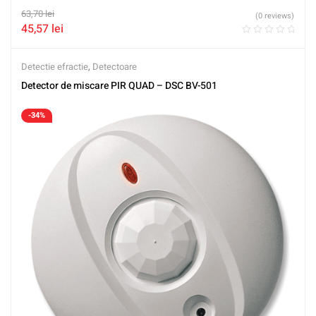
63,70
lei
(0 reviews)
45,57
lei
Detectie efractie
,
Detectoare
Detector de miscare PIR QUAD – DSC BV-501
-34%