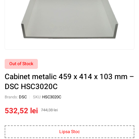
Out of Stock
Cabinet metalic 459 x 414 x 103 mm –
DSC HSC3020C
Brands:
DSC
SKU:
HSC3020C
532,52
lei
744,38
lei
Lipsa Stoc