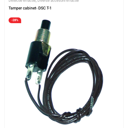
Detectie efractie
,
Diverse accesorii efractie
Tamper cabinet- DSC T-1
-28%