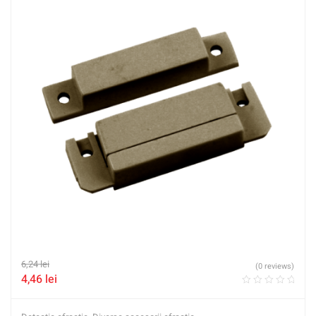
6,24
lei
(0 reviews)
4,46
lei