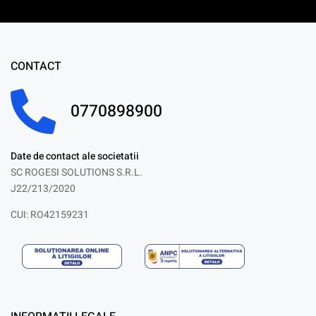
CONTACT
0770898900
Date de contact ale societatii
SC ROGESI SOLUTIONS S.R.L.
J22/213/2020
CUI: RO42159231