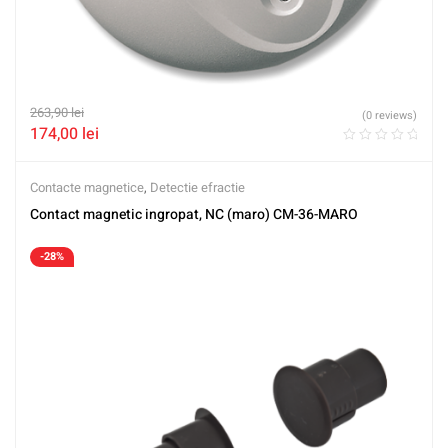
263,90
lei
(0 reviews)
174,00
lei
Contacte magnetice
,
Detectie efractie
Contact magnetic ingropat, NC (maro) CM-36-MARO
-28%