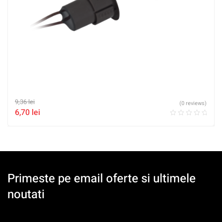
9,36
lei
(0 reviews)
6,70
lei
Primeste pe email oferte si ultimele
noutati