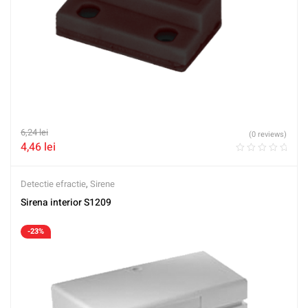
6,24
lei
(0 reviews)
4,46
lei
Detectie efractie
,
Sirene
Sirena interior S1209
-23%