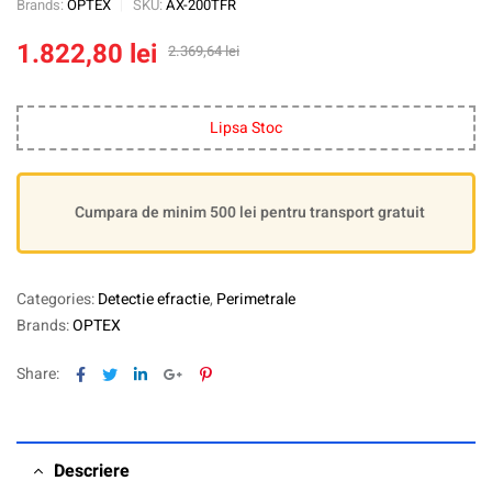
Brands:
OPTEX
SKU:
AX-200TFR
1.822,80
lei
2.369,64
lei
Lipsa Stoc
Cumpara de minim 500 lei pentru transport gratuit
Categories:
Detectie efractie
,
Perimetrale
Brands:
OPTEX
Facebook
Twitter
Linkedin
Google+
Pinterest
Share:
Descriere