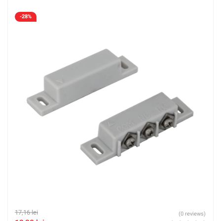
-28%
17,16
lei
(0 reviews)