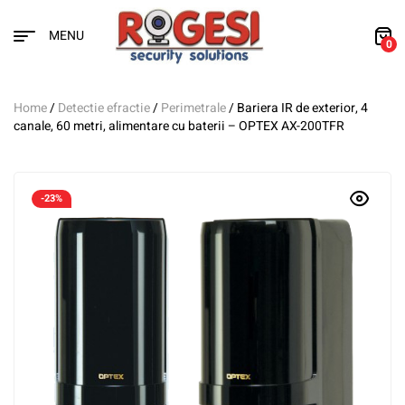
MENU
0
Home
/
Detectie efractie
/
Perimetrale
/ Bariera IR de exterior, 4
canale, 60 metri, alimentare cu baterii – OPTEX AX-200TFR
-23%