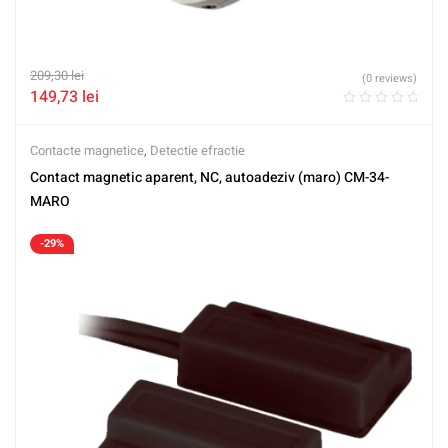
209,30
lei
(0 reviews)
149,73
lei
Contacte magnetice
,
Detectie efractie
Contact magnetic aparent, NC, autoadeziv (maro) CM-34-
MARO
-29%