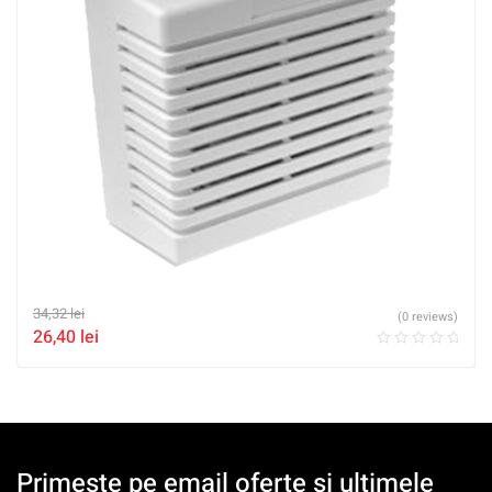
34,32
lei
(0 reviews)
26,40
lei
Primeste pe email oferte si ultimele