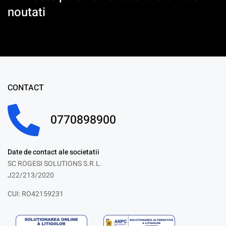
noutati
CONTACT
0770898900
Date de contact ale societatii
SC ROGESI SOLUTIONS S.R.L.
J22/213/2020
CUI: RO42159231