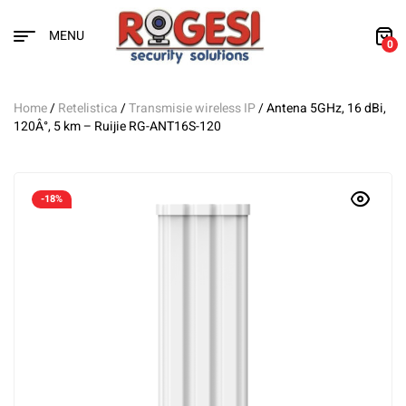
MENU
0
Home
/
Retelistica
/
Transmisie wireless IP
/ Antena 5GHz, 16 dBi,
120Â°, 5 km – Ruijie RG-ANT16S-120
-18%