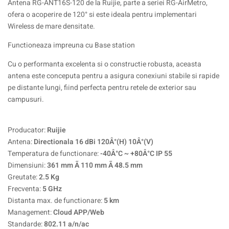
Antena RG-ANT16S-120 de la Ruijie, parte a seriei RG-AirMetro,
ofera o acoperire de 120° si este ideala pentru implementari
Wireless de mare densitate.
Functioneaza impreuna cu Base station
Cu o performanta excelenta si o constructie robusta, aceasta
antena este conceputa pentru a asigura conexiuni stabile si rapide
pe distante lungi, fiind perfecta pentru retele de exterior sau
campusuri.
Producator:
Ruijie
Antena:
Directionala 16 dBi 120Â°(H) 10Â°(V)
Temperatura de functionare:
-40Â°C ~ +80Â°C IP 55
Dimensiuni:
361 mm Ã 110 mm Ã 48.5 mm
Greutate:
2.5 Kg
Frecventa:
5 GHz
Distanta max. de functionare:
5 km
Management:
Cloud APP/Web
Standarde:
802.11 a/n/ac