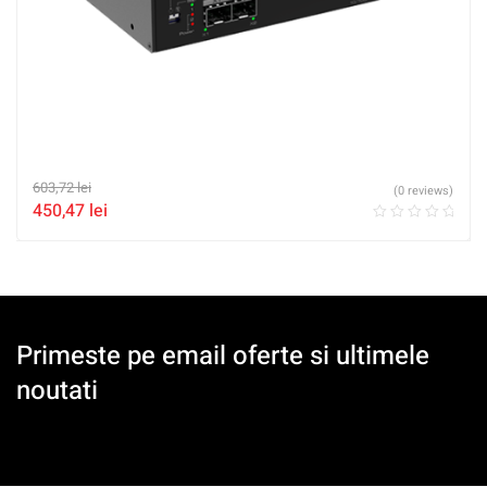
603,72
lei
(0 reviews)
450,47
lei
Primeste pe email oferte si ultimele
noutati