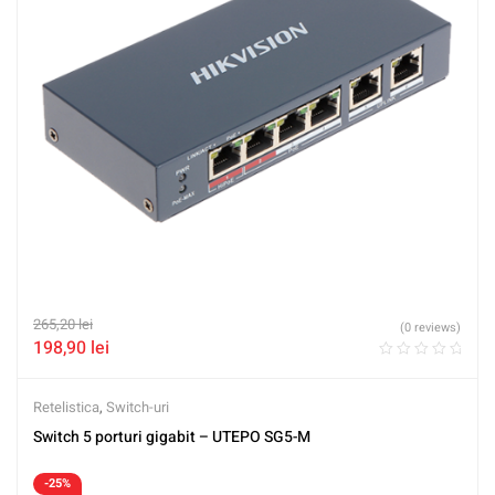
265,20
lei
(0 reviews)
198,90
lei
Retelistica
,
Switch-uri
Switch 5 porturi gigabit – UTEPO SG5-M
-25%