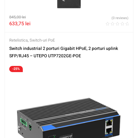
845,00
lei
(0 reviews)
633,75
lei
Retelistica
,
Switch-uri PoE
Switch industrial 2 porturi Gigabit HPoE, 2 porturi uplink
SFP/RJ45 – UTEPO UTP7202GE-POE
-25%