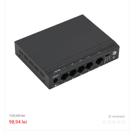
132,60
lei
(0 reviews)
98,94
lei