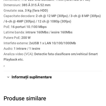
Dimensiuni:
385 Ã 315 Ã 52 mm
Greutate:
cca. 3 Kg (fara HDD)
Capacitate decodare:
2-ch @ 12 MP (30fps) / 3-ch @ 8 MP (30fps)
/ 6-ch @ 4MP (30fps) / 12 ch @ 1080p (30fps)
PoE:
16 porturi 10 /100 Mbps
Latime banda:
intrare 160Mbs / iesire 160Mbs
Putere PoE:
200 W
Interfete externe:
2xUSB 1 x LAN 10/100/1000Mb
Audio:
1 intrare / 1 iesire
Analiza video (VCA):
Detectie fata clasificare om/vehicul Smart
Playback etc.
„
Informații suplimentare
Produse similare