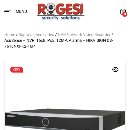
MENU
0
Home
/
Supraveghere video
/
NVR Network Video Recorder
/
AcuSense – NVR, 16ch. PoE, 12MP, Alarma – HIKVISION DS-
7616NXI-K2-16P
-25%