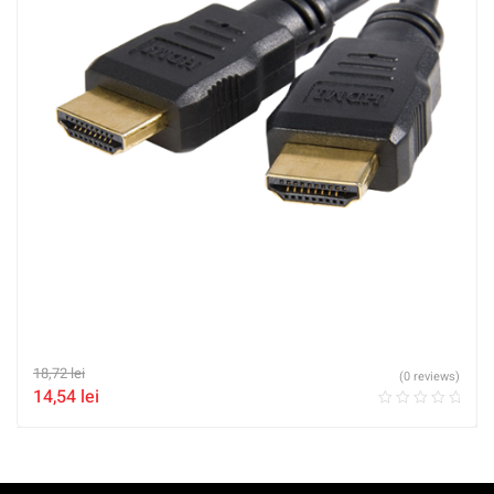
18,72
lei
(0 reviews)
14,54
lei