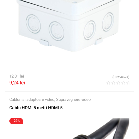
12,01
lei
(0 reviews)
9,24
lei
Cabluri si adaptoare video
,
Supraveghere video
Cablu HDMI 5 metri HDMI-5
-22%