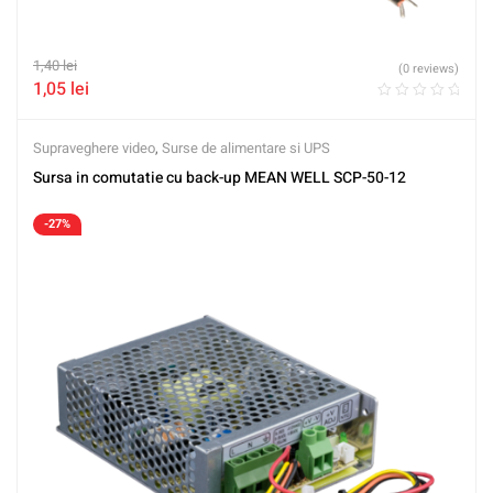
1,40
lei
(0 reviews)
1,05
lei
Supraveghere video
,
Surse de alimentare si UPS
Sursa in comutatie cu back-up MEAN WELL SCP-50-12
-27%