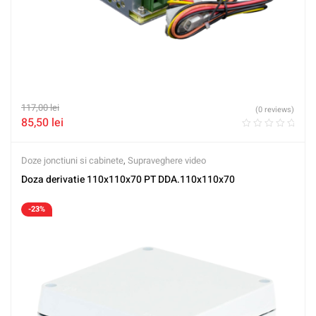
117,00
lei
(0 reviews)
85,50
lei
Doze jonctiuni si cabinete
,
Supraveghere video
Doza derivatie 110x110x70 PT DDA.110x110x70
-23%