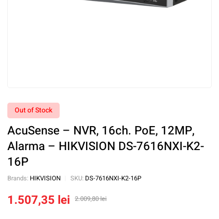
Out of Stock
AcuSense – NVR, 16ch. PoE, 12MP,
Alarma – HIKVISION DS-7616NXI-K2-
16P
Brands:
HIKVISION
SKU:
DS-7616NXI-K2-16P
1.507,35
lei
2.009,80
lei