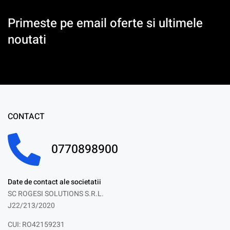
Primeste pe email oferte si ultimele
noutati
CONTACT
0770898900
Date de contact ale societatii
SC ROGESI SOLUTIONS S.R.L.
J22/213/2020
CUI: RO42159231