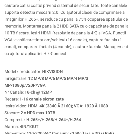
cautare cat si costul privind sistemul de securitate. Toate canalele
suporta detectia miscarii 2.0. Cu ajutorul clasei de comprimare a
imaginilor H.265+, se reduce cu pana la 75% ocuparea spatiului de
memorie. Montarea pana la 2 HDD SATA cu o capacitate de pana la
10 TB fiecare. Iesiri HDMI (rezolutie de pana la 4K) si VGA. Functii
VCA: clasificare tinta om/vehicul (16 canale), captura faciala (1
canal), comparare faciala (4 canale), cautare faciala. Management
cu ajutorul aplicatiei Hik-Connect.
Model / producator:
HIKVISION
Inregistrare:
12 MP/8 MP/6 MP/5 MP/4 MP/3
MP/1080p/720P/VGA
Nr Canale:
16-ch @ 12MP
Redare:
1-16 canale sicronizate
Iesire Video:
HDMI 4K (3840 Ã 2160); VGA: 1920 Ã 1080
Stocare:
2 x HDD max 10TB
Compresie:
H.265+/H.265/H.264+/H.264
Alarma:
4IN/1OUT
Alimentare:
110-220 VAC Consum: <15W (fara HDD si PoE)