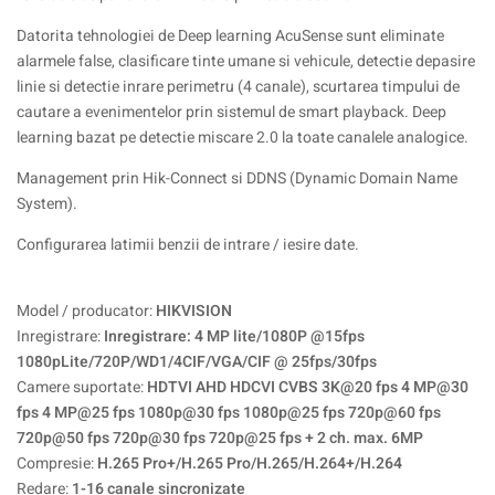
Datorita tehnologiei de Deep learning AcuSense sunt eliminate
alarmele false, clasificare tinte umane si vehicule, detectie depasire
linie si detectie inrare perimetru (4 canale), scurtarea timpului de
cautare a evenimentelor prin sistemul de smart playback. Deep
learning bazat pe detectie miscare 2.0 la toate canalele analogice.
Management prin Hik-Connect si DDNS (Dynamic Domain Name
System).
Configurarea latimii benzii de intrare / iesire date.
Model / producator:
HIKVISION
Inregistrare:
Inregistrare: 4 MP lite/1080P @15fps
1080pLite/720P/WD1/4CIF/VGA/CIF @ 25fps/30fps
Camere suportate:
HDTVI AHD HDCVI CVBS 3K@20 fps 4 MP@30
fps 4 MP@25 fps 1080p@30 fps 1080p@25 fps 720p@60 fps
720p@50 fps 720p@30 fps 720p@25 fps + 2 ch. max. 6MP
Compresie:
H.265 Pro+/H.265 Pro/H.265/H.264+/H.264
Redare:
1-16 canale sincronizate