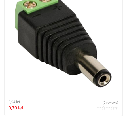
0,94
lei
(0 reviews)
0,70
lei