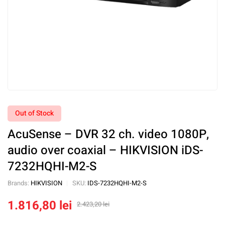
Out of Stock
AcuSense – DVR 32 ch. video 1080P,
audio over coaxial – HIKVISION iDS-
7232HQHI-M2-S
Brands:
HIKVISION
SKU:
IDS-7232HQHI-M2-S
1.816,80
lei
2.423,20
lei