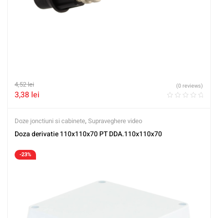
4,52
lei
(0 reviews)
3,38
lei
Doze jonctiuni si cabinete
,
Supraveghere video
Doza derivatie 110x110x70 PT DDA.110x110x70
-23%