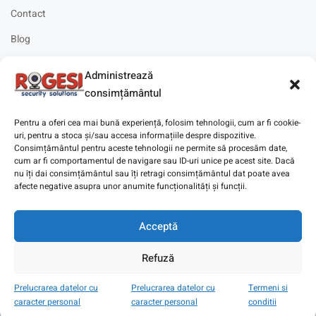
Contact
Blog
Cariere
Administrează
Solicitare instalare
consimțământul
Pentru a oferi cea mai bună experiență, folosim tehnologii, cum ar fi cookie-
uri, pentru a stoca și/sau accesa informațiile despre dispozitive.
Consimțământul pentru aceste tehnologii ne permite să procesăm date,
cum ar fi comportamentul de navigare sau ID-uri unice pe acest site. Dacă
Copyright © 2025
Digitaz
.
nu îți dai consimțământul sau îți retragi consimțământul dat poate avea
afecte negative asupra unor anumite funcționalități și funcții.
Acceptă
Refuză
Prelucrarea datelor cu
Prelucrarea datelor cu
Termeni si
caracter personal
caracter personal
conditii
Magazin
Cont
Wishlist
Search