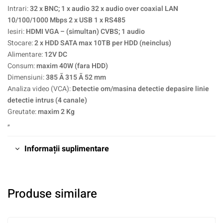
Intrari:
32 x BNC; 1 x audio 32 x audio over coaxial LAN
10/100/1000 Mbps 2 x USB 1 x RS485
Iesiri:
HDMI VGA – (simultan) CVBS; 1 audio
Stocare:
2 x HDD SATA max 10TB per HDD (neinclus)
Alimentare:
12V DC
Consum:
maxim 40W (fara HDD)
Dimensiuni:
385 Ã 315 Ã 52 mm
Analiza video (VCA):
Detectie om/masina detectie depasire linie
detectie intrus (4 canale)
Greutate:
maxim 2 Kg
„
Informații suplimentare
Produse similare