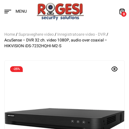
MENU
0
Home
/
Supraveghere video
/
Inregistratoare video - DVR
/
AcuSense – DVR 32 ch. video 1080P, audio over coaxial –
HIKVISION iDS-7232HQHI-M2-S
-25%