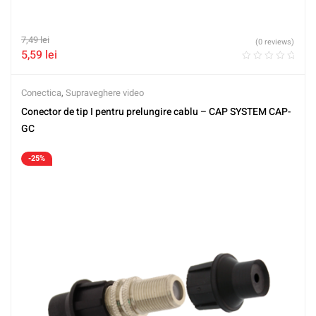
7,49
lei
(0 reviews)
5,59
lei
Conectica
,
Supraveghere video
Conector de tip I pentru prelungire cablu – CAP SYSTEM CAP-
GC
-25%