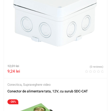
12,01
lei
(0 reviews)
9,24
lei
Conectica
,
Supraveghere video
Conector de alimentare tata, 12V, cu surub SDC-CAT
-26%