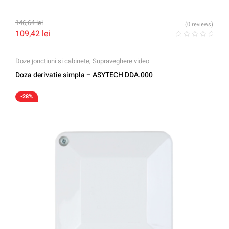
146,64
lei
(0 reviews)
109,42
lei
Doze jonctiuni si cabinete
,
Supraveghere video
Doza derivatie simpla – ASYTECH DDA.000
-28%