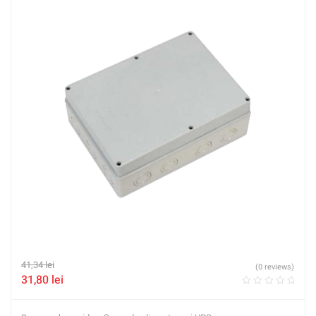
41,34
lei
(0 reviews)
31,80
lei