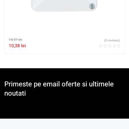
14,51
lei
(0 reviews)
10,38
lei
Primeste pe email oferte si ultimele
noutati