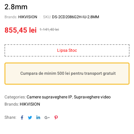
2.8mm
Brands:
HIKVISION
SKU:
DS-2CD2086G2H-IU-2.8MM
855,45
lei
1.141,40
lei
Lipsa Stoc
Cumpara de minim 500 lei pentru transport gratuit
Categories:
Camere supraveghere IP
,
Supraveghere video
Brands:
HIKVISION
Facebook
Twitter
Linkedin
Google+
Pinterest
Share: