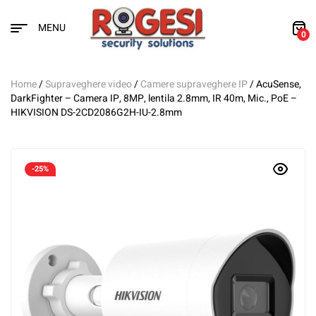
MENU
0
Home
/
Supraveghere video
/
Camere supraveghere IP
/ AcuSense,
DarkFighter – Camera IP, 8MP, lentila 2.8mm, IR 40m, Mic., PoE –
HIKVISION DS-2CD2086G2H-IU-2.8mm
-25%