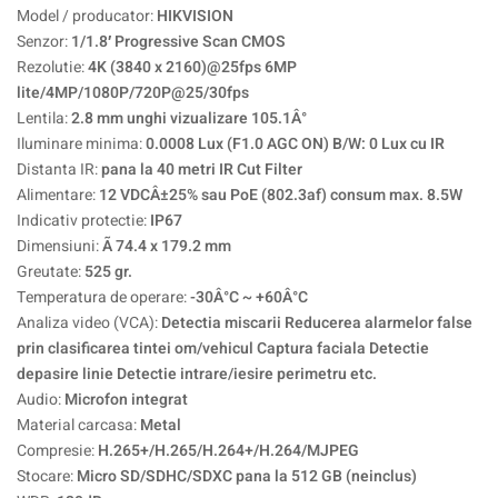
Model / producator:
HIKVISION
Senzor:
1/1.8′ Progressive Scan CMOS
Rezolutie:
4K (3840 x 2160)@25fps 6MP
lite/4MP/1080P/720P@25/30fps
Lentila:
2.8 mm unghi vizualizare 105.1Â°
Iluminare minima:
0.0008 Lux (F1.0 AGC ON) B/W: 0 Lux cu IR
Distanta IR:
pana la 40 metri IR Cut Filter
Alimentare:
12 VDCÂ±25% sau PoE (802.3af) consum max. 8.5W
Indicativ protectie:
IP67
Dimensiuni:
Ã 74.4 x 179.2 mm
Greutate:
525 gr.
Temperatura de operare:
-30Â°C ~ +60Â°C
Analiza video (VCA):
Detectia miscarii Reducerea alarmelor false
prin clasificarea tintei om/vehicul Captura faciala Detectie
depasire linie Detectie intrare/iesire perimetru etc.
Audio:
Microfon integrat
Material carcasa:
Metal
Compresie:
H.265+/H.265/H.264+/H.264/MJPEG
Stocare:
Micro SD/SDHC/SDXC pana la 512 GB (neinclus)