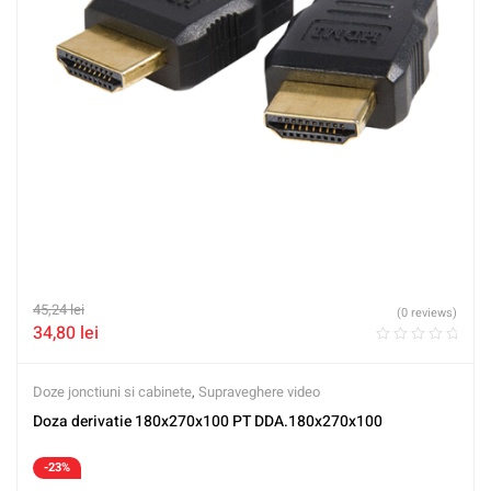
45,24
lei
(0 reviews)
34,80
lei
Doze jonctiuni si cabinete
,
Supraveghere video
Doza derivatie 180x270x100 PT DDA.180x270x100
-23%