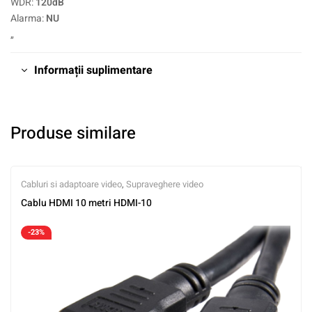
WDR:
120dB
Alarma:
NU
„
Informații suplimentare
Produse similare
Cabluri si adaptoare video
,
Supraveghere video
Cablu HDMI 10 metri HDMI-10
-23%