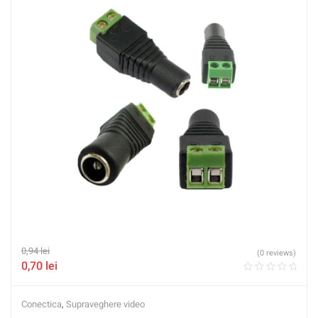
0,94
lei
(0 reviews)
0,70
lei
Conectica
,
Supraveghere video