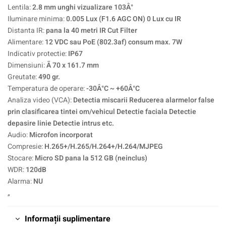
Lentila:
2.8 mm unghi vizualizare 103Â°
Iluminare minima:
0.005 Lux (F1.6 AGC ON) 0 Lux cu IR
Distanta IR:
pana la 40 metri IR Cut Filter
Alimentare:
12 VDC sau PoE (802.3af) consum max. 7W
Indicativ protectie:
IP67
Dimensiuni:
Ã 70 x 161.7 mm
Greutate:
490 gr.
Temperatura de operare:
-30Â°C ~ +60Â°C
Analiza video (VCA):
Detectia miscarii Reducerea alarmelor false
prin clasificarea tintei om/vehicul Detectie faciala Detectie
depasire linie Detectie intrus etc.
Audio:
Microfon incorporat
Compresie:
H.265+/H.265/H.264+/H.264/MJPEG
Stocare:
Micro SD pana la 512 GB (neinclus)
WDR:
120dB
Alarma:
NU
„
Informații suplimentare