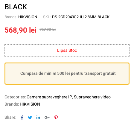
BLACK
Brands:
HIKVISION
SKU:
DS-2CD2043G2-IU-2.8MM-BLACK
568,90
lei
757,90
lei
Lipsa Stoc
Cumpara de minim 500 lei pentru transport gratuit
Categories:
Camere supraveghere IP
,
Supraveghere video
Brands:
HIKVISION
Facebook
Twitter
Linkedin
Google+
Pinterest
Share: