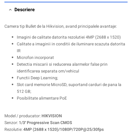
Descriere
Camera tip Bullet de la Hikvision, avand principalele avantaje:
Imagini de calitate datorita rezolutiei 4MP (2688 x 1520)
Calitate a imaginii in conditii de iluminare scazuta datorita
IR
Microfon incorporat
Detectia miscarii si reducerea alarmelor false prin
identificarea separata om/vehicul
Functii Deep Learning;
Slot card memorie MicroSD, suportand carduri de pana la
512 GB;
Posibilitate alimentare PoE
Model / producator:
HIKVISION
Senzor:
1/3′ Progressive Scan CMOS
Rezolutie:
4MP (2688 x 1520)/1080P/720P@25/30fps