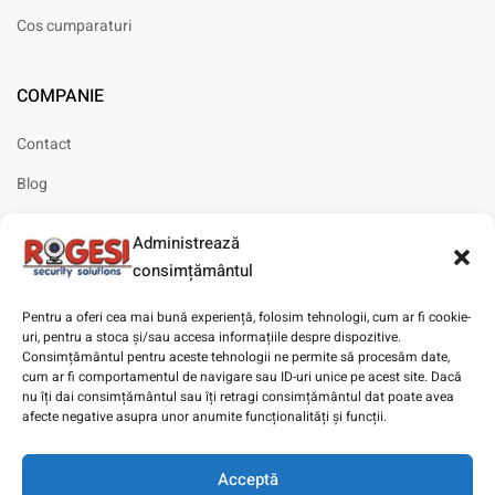
Cos cumparaturi
COMPANIE
Contact
Blog
Cariere
Administrează
Solicitare instalare
consimțământul
Pentru a oferi cea mai bună experiență, folosim tehnologii, cum ar fi cookie-
uri, pentru a stoca și/sau accesa informațiile despre dispozitive.
Consimțământul pentru aceste tehnologii ne permite să procesăm date,
cum ar fi comportamentul de navigare sau ID-uri unice pe acest site. Dacă
Copyright © 2025
Digitaz
.
nu îți dai consimțământul sau îți retragi consimțământul dat poate avea
afecte negative asupra unor anumite funcționalități și funcții.
Acceptă