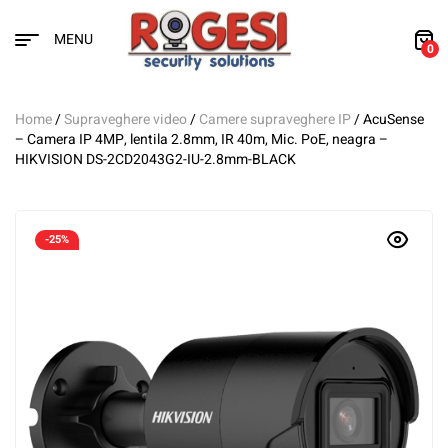
MENU
0
Home
/
Supraveghere video
/
Camere supraveghere IP
/ AcuSense
– Camera IP 4MP, lentila 2.8mm, IR 40m, Mic. PoE, neagra –
HIKVISION DS-2CD2043G2-IU-2.8mm-BLACK
-25%