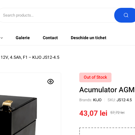
Galerie
Contact
Deschide un tichet
12V, 4.5Ah, F1 – KIJO JS12-4.5
Out of Stock
Acumulator AGM 
Brands:
KIJO
SKU:
JS12-4.5
43,07
lei
57,72
lei