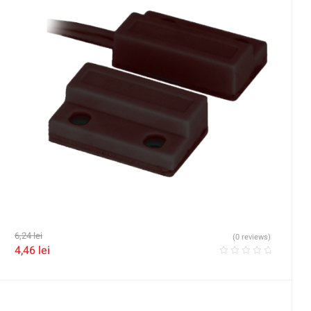
6,24
lei
(0 reviews)
4,46
lei