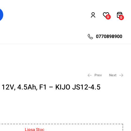
0
0
0770898900
Prev
Next
12V, 4.5Ah, F1 – KIJO JS12-4.5
32,59
64,02
lei
lei
43,68
85,80
lei
lei
Lipsa Stoc