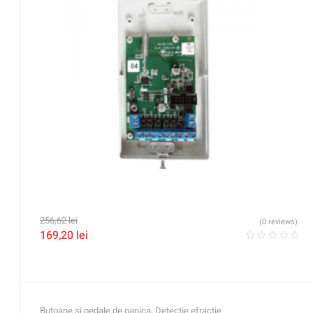
256,62
lei
(0 reviews)
169,20
lei
Butoane si pedale de panica
,
Detectie efractie