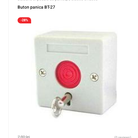
Buton panica BT-27
-28%
7,80
lei
(0 reviews)