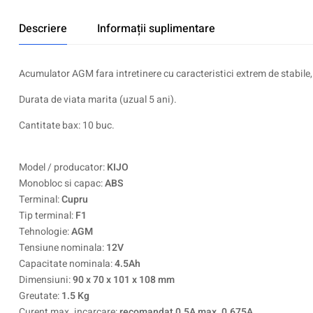
Descriere
Informații suplimentare
Acumulator AGM fara intretinere cu caracteristici extrem de stabile,
Durata de viata marita (uzual 5 ani).
Cantitate bax: 10 buc.
Model / producator:
KIJO
Monobloc si capac:
ABS
Terminal:
Cupru
Tip terminal:
F1
Tehnologie:
AGM
Tensiune nominala:
12V
Capacitate nominala:
4.5Ah
Dimensiuni:
90 x 70 x 101 x 108 mm
Greutate:
1.5 Kg
Curent max. incarcare:
recomandat 0.5A max. 0.675A