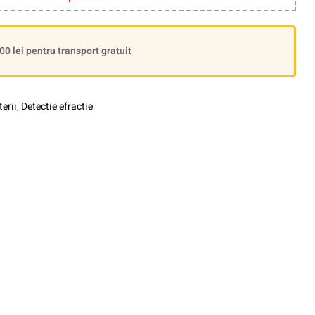
 lei pentru transport gratuit
erii
,
Detectie efractie
le+
interest