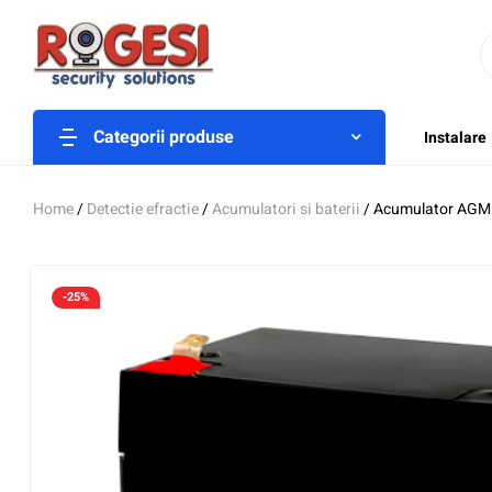
Categorii produse
Instalare
Home
/
Detectie efractie
/
Acumulatori si baterii
/ Acumulator AGM 
-25%