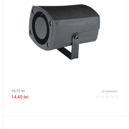
18,72
lei
(0 reviews)
14,40
lei