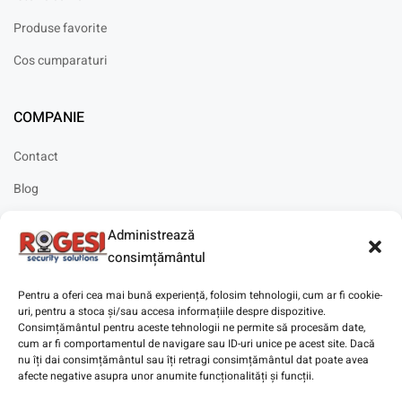
Produse favorite
Cos cumparaturi
COMPANIE
Contact
Blog
Cariere
Administrează
Solicitare instalare
consimțământul
Pentru a oferi cea mai bună experiență, folosim tehnologii, cum ar fi cookie-
uri, pentru a stoca și/sau accesa informațiile despre dispozitive.
Consimțământul pentru aceste tehnologii ne permite să procesăm date,
cum ar fi comportamentul de navigare sau ID-uri unice pe acest site. Dacă
Copyright © 2025
Digitaz
.
nu îți dai consimțământul sau îți retragi consimțământul dat poate avea
afecte negative asupra unor anumite funcționalități și funcții.