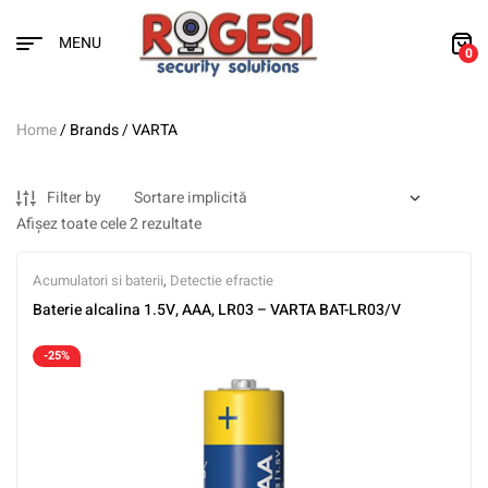
MENU
0
Home
/ Brands / VARTA
Filter by
Afișez toate cele 2 rezultate
Acumulatori si baterii
,
Detectie efractie
Baterie alcalina 1.5V, AAA, LR03 – VARTA BAT-LR03/V
-25%