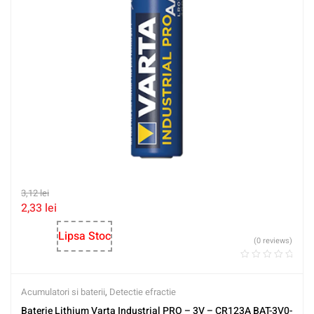
3,12
lei
2,33
lei
Lipsa Stoc
(0 reviews)
Acumulatori si baterii
,
Detectie efractie
Baterie Lithium Varta Industrial PRO – 3V – CR123A BAT-3V0-