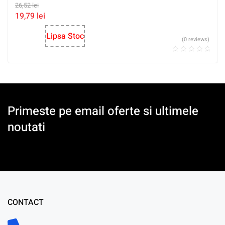
26,52
lei
19,79
lei
Lipsa Stoc
(0 reviews)
Primeste pe email oferte si ultimele
noutati
CONTACT