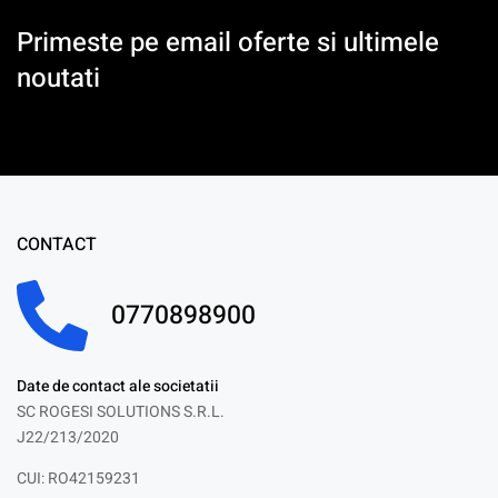
Primeste pe email oferte si ultimele
noutati
CONTACT
0770898900
Date de contact ale societatii
SC ROGESI SOLUTIONS S.R.L.
J22/213/2020
CUI: RO42159231