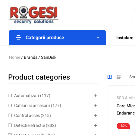
Categorii produse
Instalare
Home
/ Brands / SanDisk
Product categories
Automatizari
(117)
SSD & Mic
stocare H
Cabluri si accesorii
(177)
Card Mic
Enduranc
Control acces
(215)
GN6IA
Detectie efractie
(332)
-30%