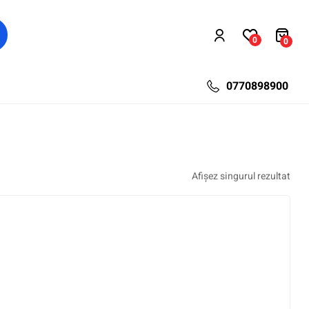
0
0
0770898900
Afișez singurul rezultat