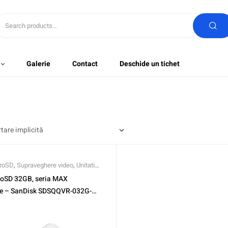
Galerie
Contact
Deschide un tichet
roSD
,
Supraveghere video
,
Unitati
DD
roSD 32GB, seria MAX
e – SanDisk SDSQQVR-032G-