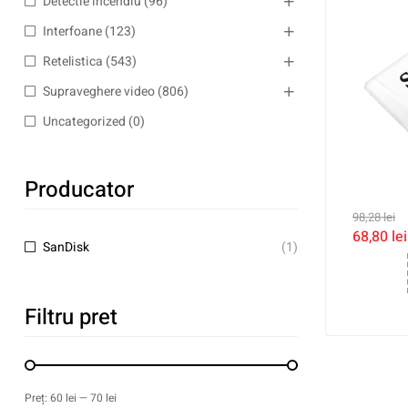
Detectie incendiu
(96)
Interfoane
(123)
Retelistica
(543)
Supraveghere video
(806)
Uncategorized
(0)
Producator
98,28
lei
68,80
lei
SanDisk
(1)
Filtru pret
Preț:
60 lei
—
70 lei