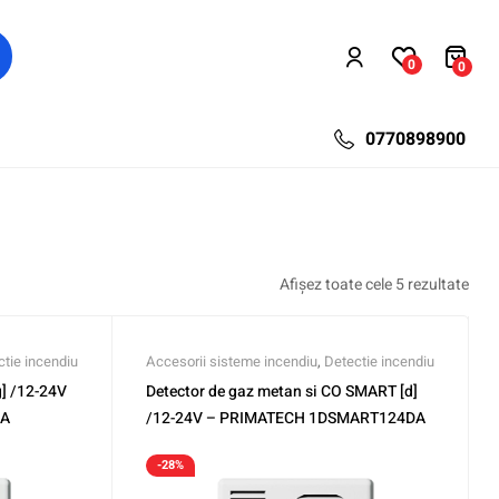
0
0
0770898900
Afișez toate cele 5 rezultate
ctie incendiu
Accesorii sisteme incendiu
,
Detectie incendiu
] /12-24V
Detector de gaz metan si CO SMART [d]
DA
/12-24V – PRIMATECH 1DSMART124DA
-28%