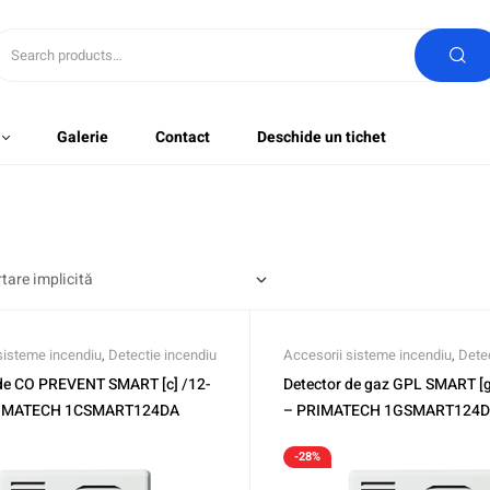
Galerie
Contact
Deschide un tichet
sisteme incendiu
,
Detectie incendiu
Accesorii sisteme incendiu
,
Dete
 de CO PREVENT SMART [c] /12-
Detector de gaz GPL SMART [g
RIMATECH 1CSMART124DA
– PRIMATECH 1GSMART124
-28%