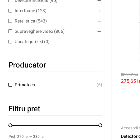
Detectie incendiu
(96)
Interfoane
(123)
Retelistica
(543)
Supraveghere video
(806)
Uncategorized
(0)
Producator
385,32
lei
275,65
l
Primatech
(5)
Filtru pret
Accesorii 
Detector 
Preț:
270 lei
—
330 lei