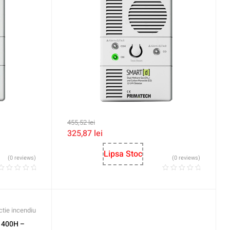
455,52
lei
325,87
lei
Lipsa Stoc
(0 reviews)
(0 reviews)
ctie incendiu
 1400H –