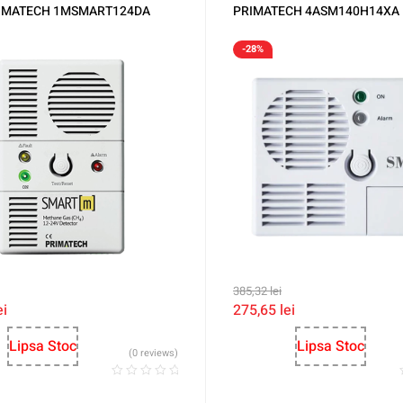
RIMATECH 1MSMART124DA
PRIMATECH 4ASM140H14XA
-28%
385,32
lei
ei
275,65
lei
Lipsa Stoc
Lipsa Stoc
(0 reviews)