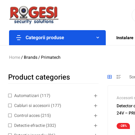
Categorii produse
Instalare
Home
/ Brands / Primatech
Product categories
Automatizari
(117)
Accesorii 
Cabluri si accesorii
(177)
Detector
24V – P
Control acces
(215)
Detectie efractie
(332)
-28%