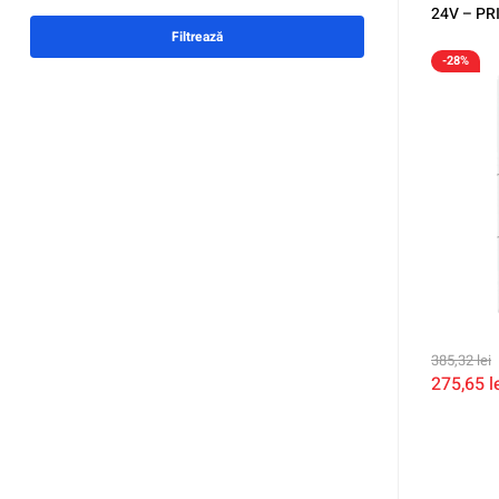
24V – P
Filtrează
-28%
385,32
lei
275,65
l