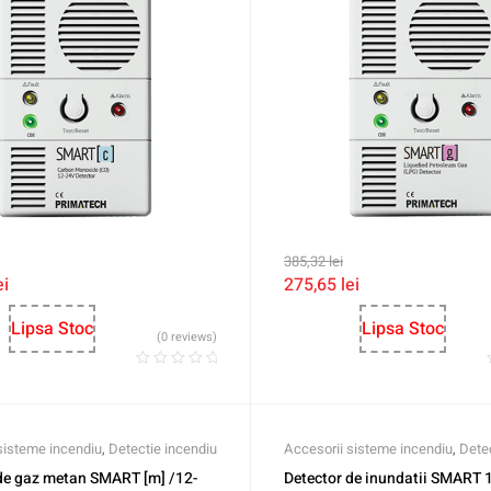
385,32
lei
ei
275,65
lei
Lipsa Stoc
Lipsa Stoc
(0 reviews)
sisteme incendiu
,
Detectie incendiu
Accesorii sisteme incendiu
,
Dete
de gaz metan SMART [m] /12-
Detector de inundatii SMART