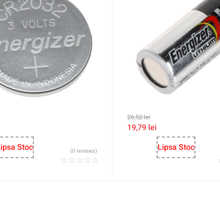
26,52
lei
19,79
lei
ipsa Stoc
Lipsa Stoc
(0 reviews)