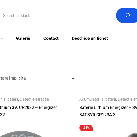
Galerie
Contact
Deschide un tichet
 si baterii
,
Detectie efractie
Acumulatori si baterii
,
Detectie ef
ithium 3V, CR2032 – Energizer
Baterie Lithium Energizer – 
032
BAT-3V0-CR123A-3
-25%