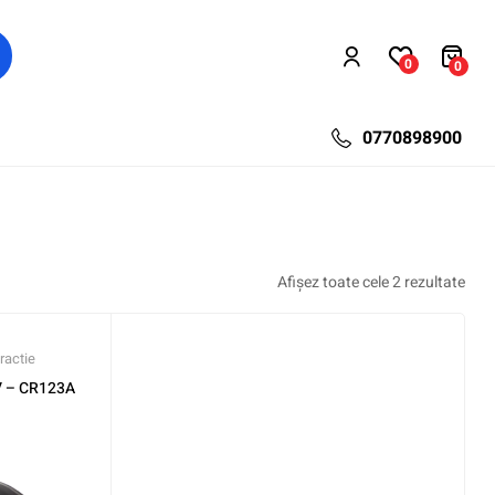
0
0
0770898900
Afișez toate cele 2 rezultate
ractie
3V – CR123A