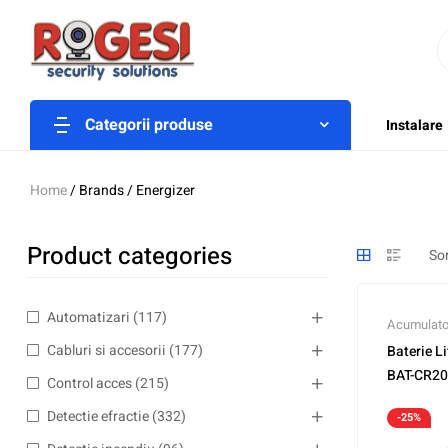
Categorii produse
Instalare
Home
/ Brands / Energizer
Product categories
Automatizari
(117)
Acumulatori
Cabluri si accesorii
(177)
Baterie L
BAT-CR2
Control acces
(215)
Detectie efractie
(332)
-25%