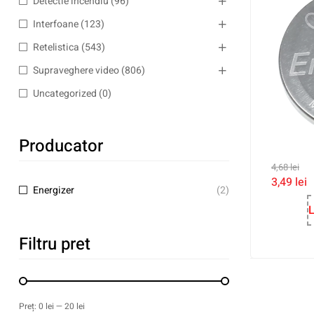
Detectie incendiu
(96)
Interfoane
(123)
Retelistica
(543)
Supraveghere video
(806)
Uncategorized
(0)
Producator
4,68
lei
3,49
lei
Energizer
(2)
L
Filtru pret
Preț:
0 lei
—
20 lei